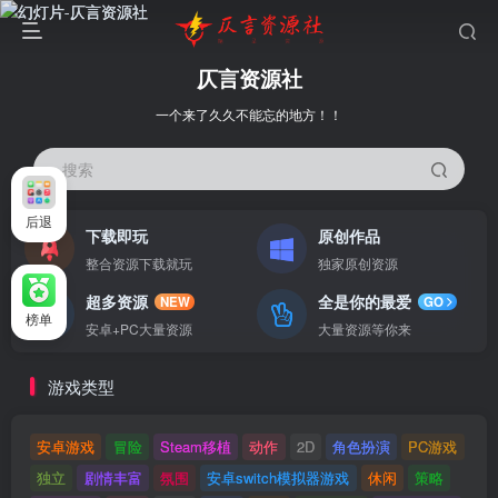
仄言资源社
一个来了久久不能忘的地方！！
搜索
后退
下载即玩
原创作品
整合资源下载就玩
独家原创资源
超多资源
全是你的最爱
NEW
GO
榜单
安卓+PC大量资源
大量资源等你来
游戏类型
安卓游戏
冒险
Steam移植
动作
2D
角色扮演
PC游戏
独立
剧情丰富
氛围
安卓switch模拟器游戏
休闲
策略