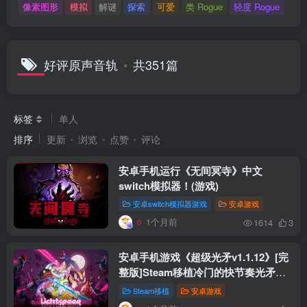
像素图形
模拟
解谜
探索
可爱
类 Rogue
轻度 Rogue
好评原声音轨
共351篇
标签
单人
排序
更新
浏览
点赞
评论
安卓手机运行《无间冥寺》中文
switch模拟器！(游戏)
安卓switch模拟器游戏
安卓游戏
1个月前
1614
3
安卓手机游戏《超级光矛v1.1.12》[完
整版]Steam移植冷门的快节奏光矛投
掷模拟游戏！
Steam移植
安卓游戏