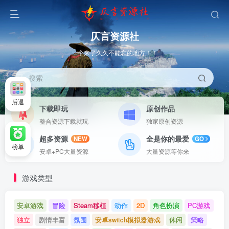
仄言资源社
一个来了久久不能忘的地方！！
搜索
后退
下载即玩
原创作品
整合资源下载就玩
独家原创资源
超多资源
全是你的最爱
NEW
GO
榜单
安卓+PC大量资源
大量资源等你来
游戏类型
安卓游戏
冒险
Steam移植
动作
2D
角色扮演
PC游戏
独立
剧情丰富
氛围
安卓switch模拟器游戏
休闲
策略