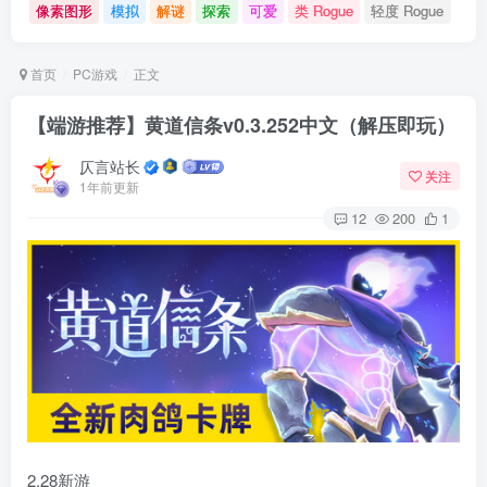
像素图形
模拟
解谜
探索
可爱
类 Rogue
轻度 Rogue
首页
PC游戏
正文
【端游推荐】黄道信条v0.3.252中文（解压即玩）
仄言站长
关注
1年前更新
12
200
1
2.28新游