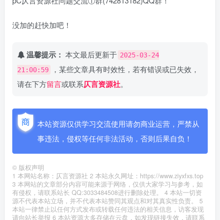
pC仄言资源社问题交流①群(742813182)QQ群！
没加的赶快加吧！
温馨提示：
本文最后更新于
2025-03-24
，某些文章具有时效性，若有错误或已失效，
21:00:59
请在下方
留言
或联系
仄言资源社
。
本站资源仅供学习交流使用请勿商业运营，严禁从
事违法，侵权等任何非法活动，否则后果自负！
©
版权声明
1 本网站名称：仄言资源社 2 本站永久网址：https://www.ziyxfxs.top
3 本网站的文章部分内容可能来源于网络，仅供大家学习与参考，如
有侵权，请联系站长 QQ:3033484508进行删除处理。 4 本站一切资
源不代表本站立场，并不代表本站赞同其观点和对其真实性负责。 5
本站一律禁止以任何方式发布或转载任何违法的相关信息，访客发现
请向站长举报 6 本站资源大多存储在云盘，如发现链接失效，请联系