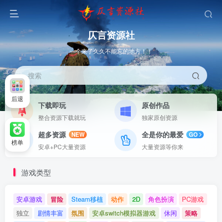
仄言资源社
一个来了久久不能忘的地方！！
搜索
后退
下载即玩
原创作品
整合资源下载就玩
独家原创资源
超多资源
全是你的最爱
NEW
GO
榜单
安卓+PC大量资源
大量资源等你来
游戏类型
安卓游戏
冒险
Steam移植
动作
2D
角色扮演
PC游戏
独立
剧情丰富
氛围
安卓switch模拟器游戏
休闲
策略