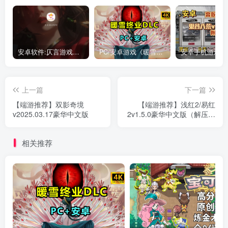
安卓软件:仄言游戏库4.0APP全新上架了！没有下的赶紧下载呀！
PC/安卓游戏《暖雪最新v3.1.0.1》终业DLC整合版！
上一篇
下一篇
【端游推荐】双影奇境
【端游推荐】浅红2/易红
v2025.03.17豪华中文版
2v1.5.0豪华中文版（解压即
玩）
相关推荐