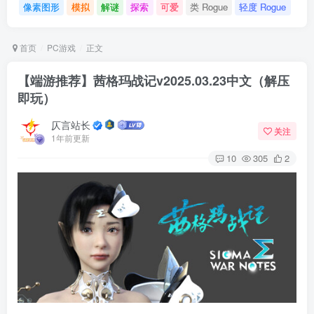
像素图形
模拟
解谜
探索
可爱
类 Rogue
轻度 Rogue
首页
PC游戏
正文
【端游推荐】茜格玛战记v2025.03.23中文（解压
即玩）
仄言站长
关注
1年前更新
10
305
2