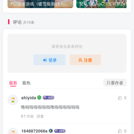
PC/安卓游戏《暖雪最新v3.1.0.1》终业DLC整合版！
安卓手机+
评论
共10条
请登录后发表评论
登录
注册
只看作者
最新
最热
shiyida
0
噜啦啦啦啦啦啦噜啦啦啦啦啦啦
8个月前
回复
1648872068a
0