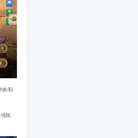
族/职
最强阵