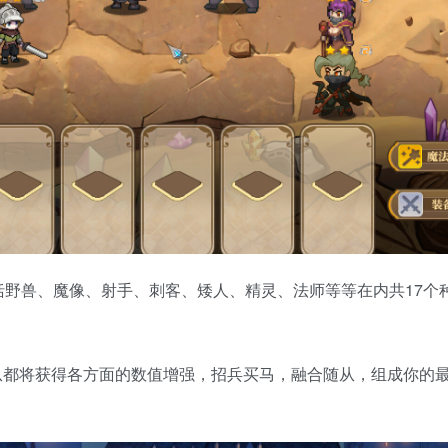
括野兽、魔像、射手、刺客、矮人、精灵、法师等等在内共17个种
从都将获得各方面的数值增强，招兵买马，融合随从，组成你的