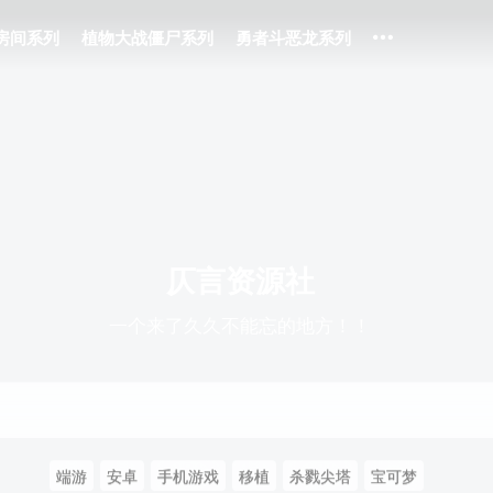
房间系列
植物大战僵尸系列
勇者斗恶龙系列
仄言资源社
一个来了久久不能忘的地方！！
端游
安卓
手机游戏
移植
杀戮尖塔
宝可梦