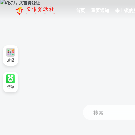
首页
重要通知
未上锁的
后退
榜单
搜索