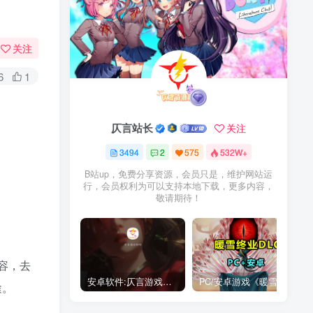
关注
6
1
仄言站长
关注
3494
2
575
532W+
B站up，免费分享资源，会员只是，维护网站运
行，会员权利为可以支持本地下载，更多内容，
敬请期待！
容，去
安卓软件:仄言游戏库4.0APP全新上架了！没有下的赶紧下载呀！
PC/安卓游戏《暖雪最新v3.1.0.1》终业DLC整合版！
途。