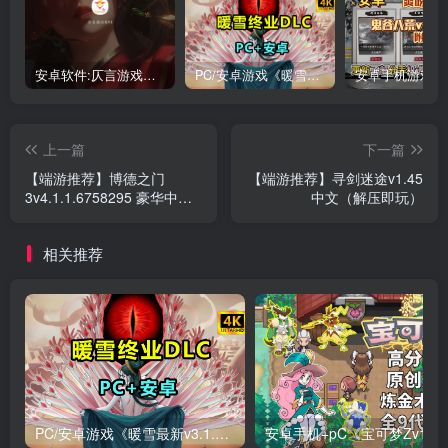
安卓软件:仄言游戏库4.0APP全新上架了！没有下的赶紧下载呀！
PC/安卓游戏《暖雪最新v3.1.0.1》终业DLC整合版！
上一篇
下一篇
【端游推荐】博德之门
【端游推荐】寻剑迷途v1.45
3v4.1.1.6758295 豪华中文
中文（解压即玩）
版
相关推荐
PC/安卓游戏《暖雪最新v3.1.0.1》终业DLC整合版！
安卓手机+