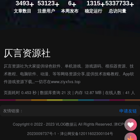
3493
53123
6
1315
5337733
文章数目
注册用户
本周发布
稳定运行
总访问量
仄言资源社
仄言资源社为大家提供绿色软件、单机游戏、游戏源码、模拟器资源、技
术教程、电脑软件、动漫、等等网络资源分享,提供技术攻略教程、App软
件游戏资源下载,,一切尽在www.ziyxfxs.top
页面耗时 0.453 秒 | 数据库查询 21 次 | 内存 12.87 MB | 在线人数：41 人
友情链接：
申请友链
Copyright © 2022 - 2023
VLOG数据云
All Rights Reserved.
津ICP备
2023009737号-1
・
津公网安备12011602300104号