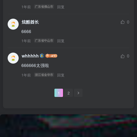
1年前
回复
广东省佛山市
炫酷酋长
0
6666
1年前
回复
广东省中山市
whhhhh
0
666666太强啦
1年前
回复
浙江省金华市
1
2