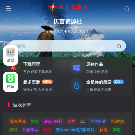
仄言资源社
一个来了久久不能忘的地方！！
搜索
后退
下载即玩
原创作品
整合资源下载就玩
独家原创资源
超多资源
全是你的最爱
NEW
GO
榜单
安卓+PC大量资源
大量资源等你来
游戏类型
安卓游戏
冒险
Steam移植
动作
2D
角色扮演
PC游戏
独立
剧情丰富
氛围
安卓switch模拟器游戏
休闲
策略