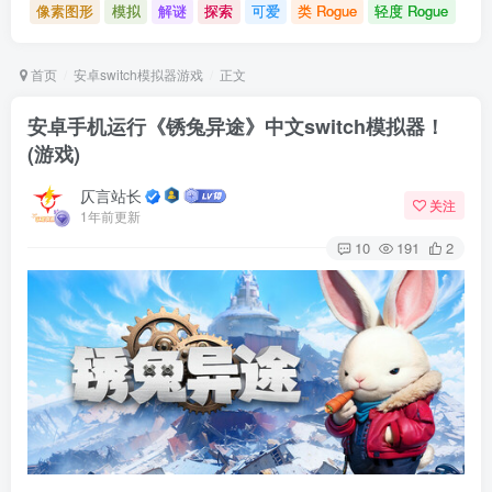
像素图形
模拟
解谜
探索
可爱
类 Rogue
轻度 Rogue
首页
安卓switch模拟器游戏
正文
安卓手机运行《锈兔异途》中文switch模拟器！
(游戏)
仄言站长
关注
1年前更新
10
191
2