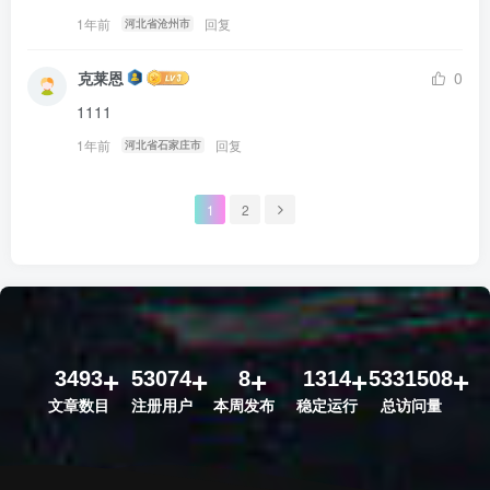
1年前
回复
河北省沧州市
克莱恩
0
1111
1年前
回复
河北省石家庄市
1
2
3493
53074
8
1314
5331508
文章数目
注册用户
本周发布
稳定运行
总访问量