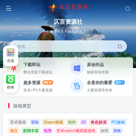
仄言资源社
一个来了久久不能忘的地方！！
搜索
后退
下载即玩
原创作品
整合资源下载就玩
独家原创资源
超多资源
全是你的最爱
NEW
GO
榜单
安卓+PC大量资源
大量资源等你来
游戏类型
安卓游戏
冒险
Steam移植
动作
2D
角色扮演
PC游戏
独立
剧情丰富
氛围
安卓switch模拟器游戏
休闲
策略