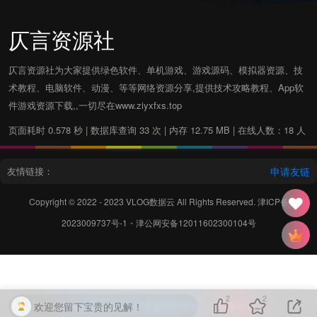
仄言资源社
仄言资源社为大家提供绿色软件、单机游戏、游戏源码、模拟器资源、技
术教程、电脑软件、动漫、等等网络资源分享,提供技术攻略教程、App软
件游戏资源下载,,一切尽在www.ziyxfxs.top
页面耗时 0.578 秒 | 数据库查询 33 次 | 内存 12.75 MB | 在线人数：18 人
友情链接：
申请友链
Copyright © 2022 - 2023
VLOG数据云
All Rights Reserved.
津ICP备
2023009737号-1
・
津公网安备12011602300104号
2
2
欢迎您留下宝贵的见解！
本站主题由Zibll子比主题强力驱动
联系作者