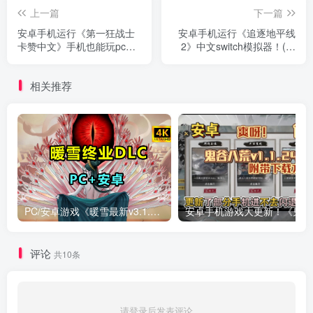
上一篇
下一篇
安卓手机运行《第一狂战士
安卓手机运行《追逐地平线
卡赞中文》手机也能玩pc游
2》中文switch模拟器！(游
戏！
戏)
相关推荐
PC/安卓游戏《暖雪最新v3.1.0.1》终业DLC整合版！
安卓手
评论
共10条
请登录后发表评论