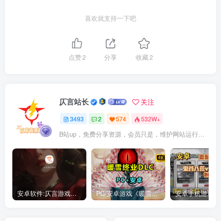
喜欢就支持一下吧
点赞
2
分享
收藏
2
仄言站长
关注
3493
2
574
532W+
B站up，免费分享资源，会员只是，维护网站运行，会员权利为可以支持本地下载，更多内容，敬请期待！
安卓软件:仄言游戏库4.0APP全新上架了！没有下的赶紧下载呀！
PC/安卓游戏《暖雪最新v3.1.0.1》终业DLC整合版！