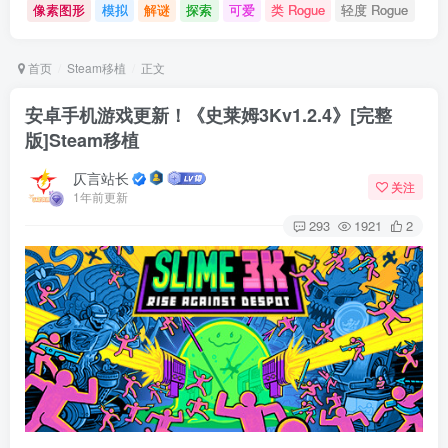
像素图形
模拟
解谜
探索
可爱
类 Rogue
轻度 Rogue
首页
Steam移植
正文
安卓手机游戏更新！《史莱姆3Kv1.2.4》[完整
版]Steam移植
仄言站长
关注
1年前更新
293
1921
2