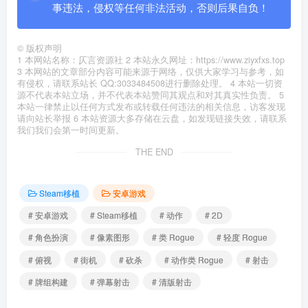
事违法，侵权等任何非法活动，否则后果自负！
©
版权声明
1 本网站名称：仄言资源社 2 本站永久网址：https://www.ziyxfxs.top
3 本网站的文章部分内容可能来源于网络，仅供大家学习与参考，如
有侵权，请联系站长 QQ:3033484508进行删除处理。 4 本站一切资
源不代表本站立场，并不代表本站赞同其观点和对其真实性负责。 5
本站一律禁止以任何方式发布或转载任何违法的相关信息，访客发现
请向站长举报 6 本站资源大多存储在云盘，如发现链接失效，请联系
我们我们会第一时间更新。
THE END
Steam移植
安卓游戏
# 安卓游戏
# Steam移植
# 动作
# 2D
# 角色扮演
# 像素图形
# 类 Rogue
# 轻度 Rogue
# 俯视
# 街机
# 砍杀
# 动作类 Rogue
# 射击
# 牌组构建
# 弹幕射击
# 清版射击