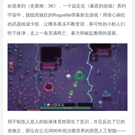
欢迎来到《史莱姆：3K》，一个设定在《暴君的游戏》系列
宇宙中，脱线而疯狂的Roguelite弹幕射击游戏！用丧心病狂
的武器组成卡组，让嗜杀果冻不断变强，将可怜的小粉人们
吃干抹净，走上一条充满死亡、暴力和椒盐脆饼的道路。
用于制造人造人的粘液体竟然萌生了意识，并且反抗了它的
造物主，那位在公元3000年统治着世界的邪恶人工智能——