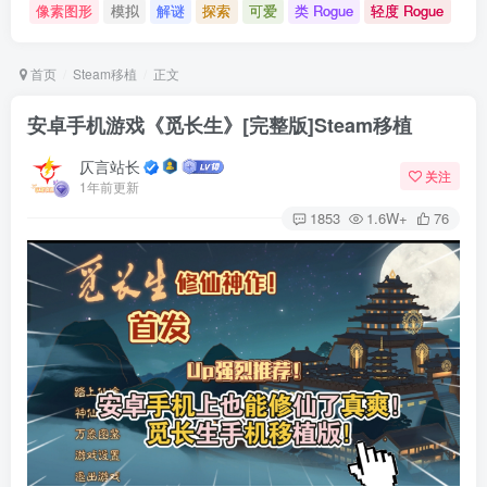
像素图形
模拟
解谜
探索
可爱
类 Rogue
轻度 Rogue
首页
Steam移植
正文
安卓手机游戏《觅长生》[完整版]Steam移植
仄言站长
关注
1年前更新
1853
1.6W+
76