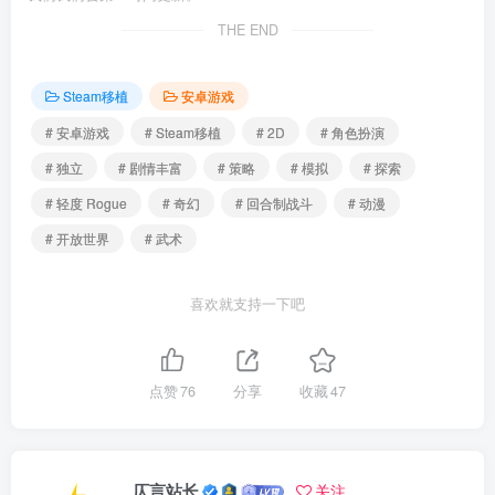
THE END
Steam移植
安卓游戏
# 安卓游戏
# Steam移植
# 2D
# 角色扮演
# 独立
# 剧情丰富
# 策略
# 模拟
# 探索
# 轻度 Rogue
# 奇幻
# 回合制战斗
# 动漫
# 开放世界
# 武术
喜欢就支持一下吧
点赞
76
分享
收藏
47
仄言站长
关注