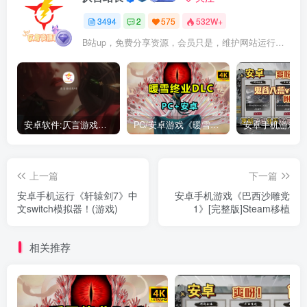
3494
2
575
532W+
B站up，免费分享资源，会员只是，维护网站运行，会员权利为可以支持本地下载，更多内容，敬请期待！
安卓软件:仄言游戏库4.0APP全新上架了！没有下的赶紧下载呀！
PC/安卓游戏《暖雪最新v3.1.0.1》终业DLC整合版！
上一篇
下一篇
安卓手机运行《轩辕剑7》中
安卓手机游戏《巴西沙雕党
文switch模拟器！(游戏)
1》[完整版]Steam移植
相关推荐