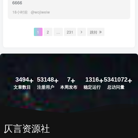
6666
18小时前
@
wojiweiw
1
2
…
231
跳转
3494
53148
7
1316
5341072
文章数目
注册用户
本周发布
稳定运行
总访问量
仄言资源社