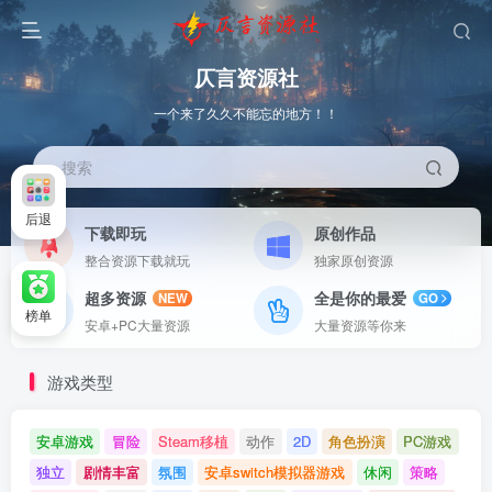
仄言资源社
一个来了久久不能忘的地方！！
搜索
后退
下载即玩
原创作品
整合资源下载就玩
独家原创资源
超多资源
全是你的最爱
NEW
GO
榜单
安卓+PC大量资源
大量资源等你来
游戏类型
安卓游戏
冒险
Steam移植
动作
2D
角色扮演
PC游戏
独立
剧情丰富
氛围
安卓switch模拟器游戏
休闲
策略