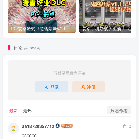
PC/安卓游戏《暖雪最新v3.1.0.1》终业DLC整合版！
安卓手
评论
共1853条
请登录后发表评论
登录
注册
只看作者
最新
最热
aa18720357712
0
666666