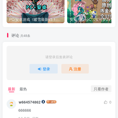
PC/安卓游戏《暖雪最新v3.1.0.1》终业DLC整合版！
安卓手机+
评论
共48条
请登录后发表评论
登录
注册
只看作者
最新
最热
w664574862
0
666666