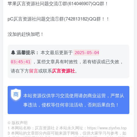
苹果仄言资源社问题交流①群(614046907)QQ群！
pC仄言资源社问题交流①群(742813182)QQ群！！
没加的赶快加吧！
温馨提示：
本文最后更新于
2025-05-04
，某些文章具有时效性，若有错误或已失效，
03:45:41
请在下方
留言
或联系
仄言资源社
。
本站资源仅供学习交流使用请勿商业运营，严禁从
事违法，侵权等任何非法活动，否则后果自负！
©
版权声明
1 本网站名称：仄言资源社 2 本站永久网址：https://www.ziyxfxs.top
3 本网站的文章部分内容可能来源于网络，仅供大家学习与参考，如