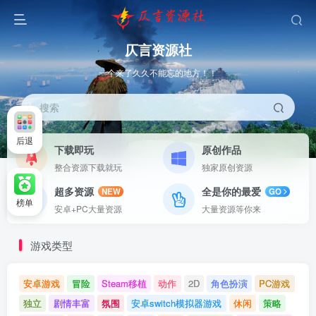
仄言资源社
一个来了久久不能忘的地方！！
搜索
后退
下载即玩
原创作品
整合资源下载就玩
独家原创资源
超多资源
全是你的最爱
NEW
GO
榜单
安卓+PC大量资源
大量资源等你来
游戏类型
安卓游戏
冒险
Steam移植
动作
2D
角色扮演
PC游戏
独立
剧情丰富
氛围
安卓switch模拟器游戏
休闲
策略