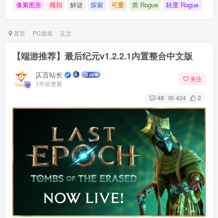
像素图形
模拟
解谜
探索
可爱
类 Rogue
轻度 Rogue
首页
PC游戏
正文
【端游推荐】最后纪元v1.2.2.1内置整合中文版
仄言站长
关注
1年前更新
48
424
2