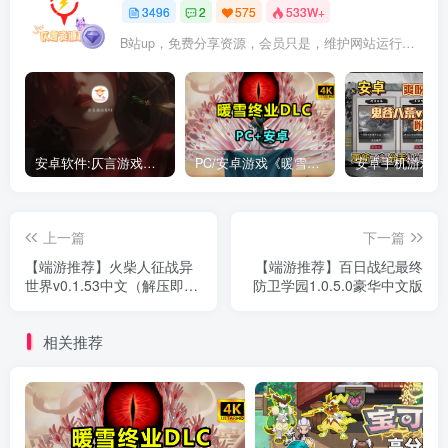
3496
2
575
533W+
B站up，免费分享资源，会员只是，维护网站运行，会员权利为可以支持本地下载，更多内容，敬请期待！
安卓软件:仄言游戏库4.0APP全新上架了！没有下的赶紧下载呀！
PC/安卓游戏《暖雪最新v3.1.0.1》终业DLC整合版！
上一篇
下一篇
【端游推荐】火柴人征战异
【端游推荐】百日战纪最终
世界v0.1.53中文（解压即
防卫学园1.0.5.0豪华中文版
玩）
相关推荐