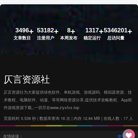
3496
53182
8
1317
5346201
文章数目
注册用户
本周发布
稳定运行
总访问量
仄言资源社
仄言资源社为大家提供绿色软件、单机游戏、游戏源码、模拟器资源、技
术教程、电脑软件、动漫、等等网络资源分享,提供技术攻略教程、App软
件游戏资源下载,,一切尽在www.ziyxfxs.top
页面耗时 0.538 秒 | 数据库查询 16 次 | 内存 12.84 MB | 在线人数：17 人
友情链接：
申请友链