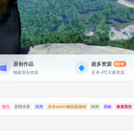
原创作品
超多资源
NEW
独家原创资源
安卓+PC大量资源
独立
剧情丰富
氛围
安卓switch模拟器游戏
休闲
策略
像素图形