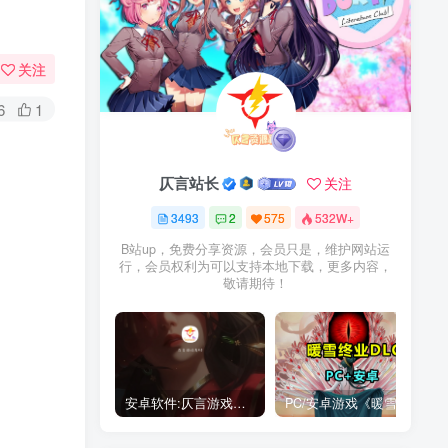
关注
6
1
仄言站长
关注
3493
2
575
532W+
B站up，免费分享资源，会员只是，维护网站运
行，会员权利为可以支持本地下载，更多内容，
敬请期待！
安卓软件:仄言游戏库4.0APP全新上架了！没有下的赶紧下载呀！
PC/安卓游戏《暖雪最新v3.1.0.1》终业DLC整合版！