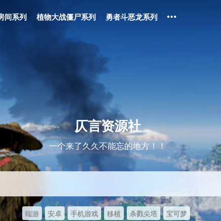
房间系列
植物大战僵尸系列
勇者斗恶龙系列
仄言资源社
一个来了久久不能忘的地方！！
端游
安卓
手机游戏
移植
杀戮尖塔
宝可梦