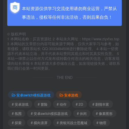
本站资源仅供学习交流使用请勿商业运营，严禁从
事违法，侵权等任何非法活动，否则后果自负！
©
版权声明
1 本网站名称：仄言资源社 2 本站永久网址：https://www.ziyxfxs.top
3 本网站的文章部分内容可能来源于网络，仅供大家学习与参考，如
有侵权，请联系站长 QQ:3033484508进行删除处理。 4 本站一切资
源不代表本站立场，并不代表本站赞同其观点和对其真实性负责。 5
本站一律禁止以任何方式发布或转载任何违法的相关信息，访客发现
请向站长举报 6 本站资源大多存储在云盘，如发现链接失效，请联系
我们我们会第一时间更新。
THE END
安卓switch模拟器游戏
安卓游戏
# 安卓游戏
# 冒险
# 动作
# 2D
# 剧情丰富
# 氛围
# 安卓switch模拟器游戏
# 休闲
# 像素图形
# 探索
# 横向滚屏
# 类银河战士恶魔城
# 物理