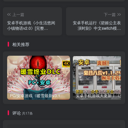
上一篇
下一篇
安卓手机游戏《小生活悠闲
安卓手机运行《碧姬公主表
小镇物语v2.0》[完整
演时刻》中文switch模拟
版]Steam移植
器！(游戏)
相关推荐
PC/安卓游戏《暖雪最新v3.1.0.1》终业DLC整合版！
安卓手
评论
共17条