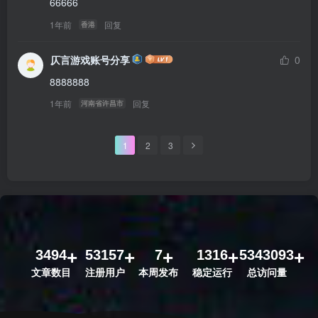
66666
1年前
回复
香港
仄言游戏账号分享
0
8888888
1年前
回复
河南省许昌市
1
2
3
3494
53157
7
1316
5343093
文章数目
注册用户
本周发布
稳定运行
总访问量