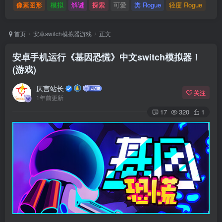
像素图形
模拟
解谜
探索
可爱
类 Rogue
轻度 Rogue
首页
安卓switch模拟器游戏
正文
安卓手机运行《基因恐慌》中文switch模拟器！
(游戏)
仄言站长
关注
1年前更新
17
320
1