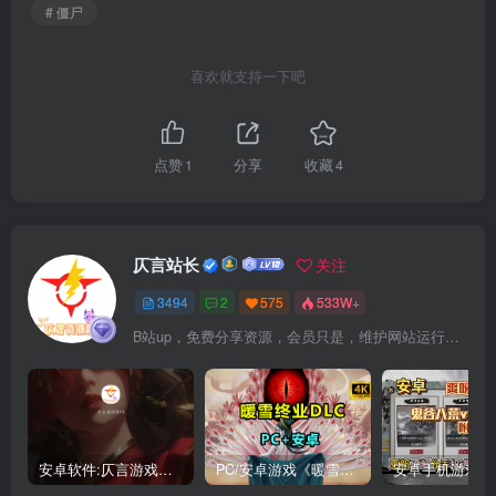
# 僵尸
喜欢就支持一下吧
点赞
1
分享
收藏
4
仄言站长
关注
3494
2
575
533W+
B站up，免费分享资源，会员只是，维护网站运行，会员权利为可以支持本地下载，更多内容，敬请期待！
安卓软件:仄言游戏库4.0APP全新上架了！没有下的赶紧下载呀！
PC/安卓游戏《暖雪最新v3.1.0.1》终业DLC整合版！