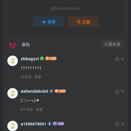
请登录后发表评论
登录
注册
只看作者
最新
最热
zhbsgycl
0
111111111
12天前
回复
ashendebob0
0
(♡>𖥦<)/♥
4个月前
回复
a1556679001
0