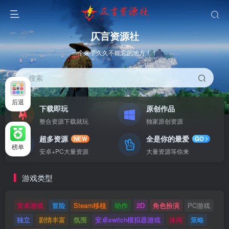
仄言资源社
一个来了久久不能忘的地方！！
搜索
后退
下载即玩
原创作品
整合资源下载就玩
独家原创资源
超多资源
全是你的最爱
NEW
GO
榜单
安卓+PC大量资源
大量资源等你来
游戏类型
安卓游戏
冒险
Steam移植
动作
2D
角色扮演
PC游戏
独立
剧情丰富
氛围
安卓switch模拟器游戏
休闲
策略