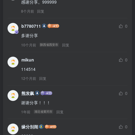
感谢分享。999999
8个月前
回复
b7780711
0
多谢分享
10个月前
回复
陕西省西安市
mikun
0
114514
12个月前
回复
熊发飙
0
谢谢分享！！！
1年前
回复
湖北省黄冈市
缘分别闹
0