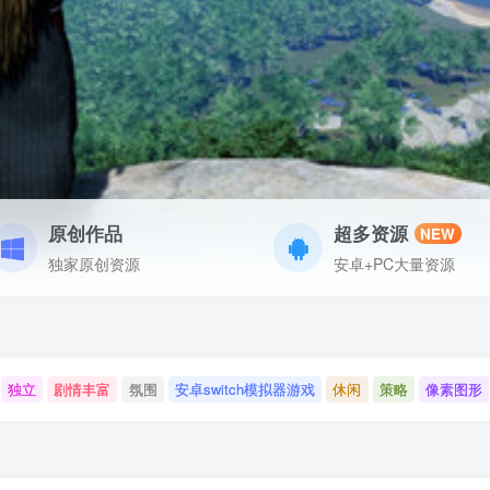
原创作品
超多资源
NEW
独家原创资源
安卓+PC大量资源
独立
剧情丰富
氛围
安卓switch模拟器游戏
休闲
策略
像素图形