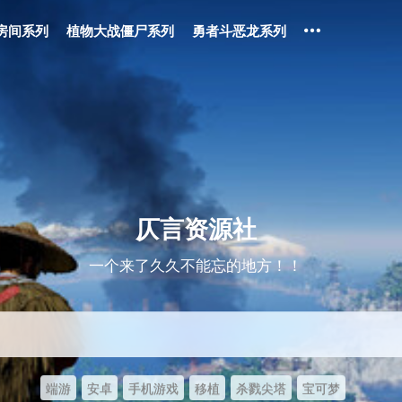
房间系列
植物大战僵尸系列
勇者斗恶龙系列
仄言资源社
一个来了久久不能忘的地方！！
端游
安卓
手机游戏
移植
杀戮尖塔
宝可梦