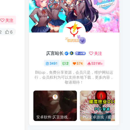
关注
2
6
仄言站长
关注
3491
2
574
531W+
B站up，免费分享资源，会员只是，维护网站运
行，会员权利为可以支持本地下载，更多内容，
敬请期待！
安卓软件:仄言游戏库4.0APP全新上架了！没有下的赶紧下载呀！
PC/安卓游戏《暖雪最新v3.1.0.1》终业DLC整合版！