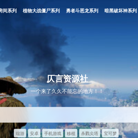
房间系列
植物大战僵尸系列
勇者斗恶龙系列
暗黑破坏神系列
仄言资源社
一个来了久久不能忘的地方！！
端游
安卓
手机游戏
移植
杀戮尖塔
宝可梦