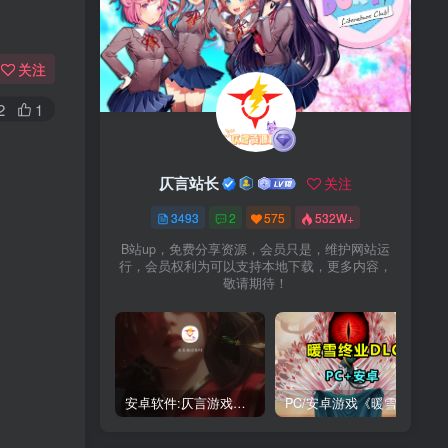
关注
2
1
仄言站长
关注
3493
2
575
532W+
B站up，免费分享资源，会员只是，维护网站运
行，会员权利为可以支持本地下载，更多内容，
敬请期待！
安卓软件:仄言游戏库4.0APP全新上架了！没有下的赶紧下载呀！
PC/安卓游戏《暖雪最新v3.1.0.1》终业DLC整合版！