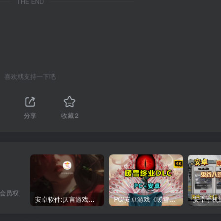
THE END
喜欢就支持一下吧
分享
收藏
2
，会员权
安卓软件:仄言游戏库4.0APP全新上架了！没有下的赶紧下载呀！
PC/安卓游戏《暖雪最新v3.1.0.1》终业DLC整合版！