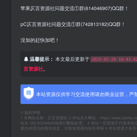
苹果仄言资源社问题交流①群(614046907)QQ群！
pC仄言资源社问题交流①群(742813182)QQ群！
没加的赶快加吧！
温馨提示：
本文最后更新于
2025-05-29 10:43:4
言资源社
。
本站资源仅供学习交流使用请勿商业运营，严
©
版权声明
1 本网站名称：仄言资源社 2 本站永久网址：https://www.zi
站长 QQ:3033484508进行删除处理。 4 本站一切资源不
载任何违法的相关信息，访客发现请向站长举报 6 本站资源大多