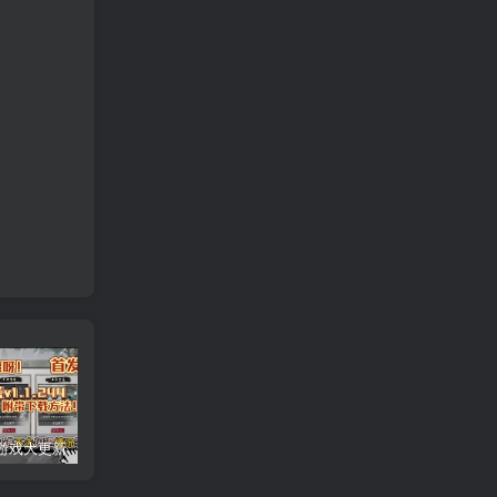
安卓手机游戏大更新！《鬼谷八荒v1.1.244》[完整版+DLC+存档]Steam移植
安卓手机游戏重大更新！《小丑牌官方版v0.4》[完整版]Steam移植
安卓手机运行更新！《苏丹的游戏v1.0.c中文》手机也能玩pc游戏！