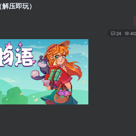
文（解压即玩）
24
40