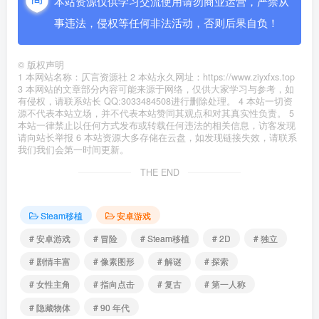
本站资源仅供学习交流使用请勿商业运营，严禁从
事违法，侵权等任何非法活动，否则后果自负！
©
版权声明
1 本网站名称：仄言资源社 2 本站永久网址：https://www.ziyxfxs.top
3 本网站的文章部分内容可能来源于网络，仅供大家学习与参考，如
有侵权，请联系站长 QQ:3033484508进行删除处理。 4 本站一切资
源不代表本站立场，并不代表本站赞同其观点和对其真实性负责。 5
本站一律禁止以任何方式发布或转载任何违法的相关信息，访客发现
请向站长举报 6 本站资源大多存储在云盘，如发现链接失效，请联系
我们我们会第一时间更新。
THE END
Steam移植
安卓游戏
# 安卓游戏
# 冒险
# Steam移植
# 2D
# 独立
# 剧情丰富
# 像素图形
# 解谜
# 探索
# 女性主角
# 指向点击
# 复古
# 第一人称
# 隐藏物体
# 90 年代