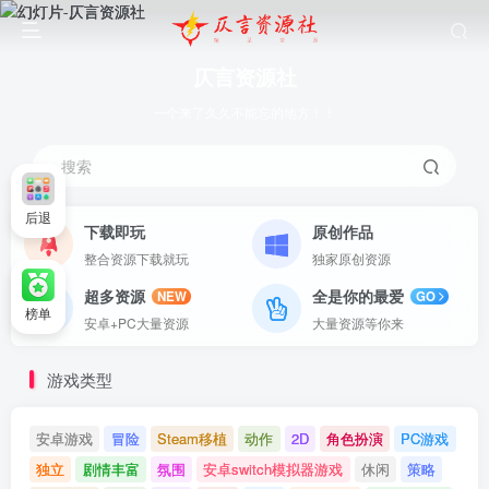
仄言资源社
一个来了久久不能忘的地方！！
搜索
后退
下载即玩
原创作品
整合资源下载就玩
独家原创资源
超多资源
全是你的最爱
NEW
GO
榜单
安卓+PC大量资源
大量资源等你来
游戏类型
安卓游戏
冒险
Steam移植
动作
2D
角色扮演
PC游戏
独立
剧情丰富
氛围
安卓switch模拟器游戏
休闲
策略