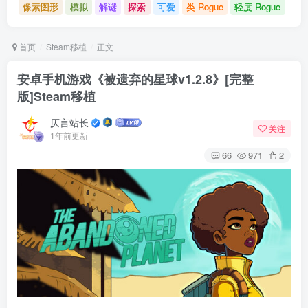
像素图形
模拟
解谜
探索
可爱
类 Rogue
轻度 Rogue
首页
Steam移植
正文
安卓手机游戏《被遗弃的星球v1.2.8》[完整
版]Steam移植
仄言站长
关注
1年前更新
66
971
2