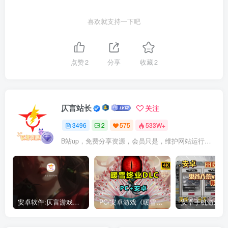
喜欢就支持一下吧
点赞
2
分享
收藏
2
仄言站长
关注
3496
2
575
533W+
B站up，免费分享资源，会员只是，维护网站运行，会员权利为可以支持本地下载，更多内容，敬请期待！
安卓软件:仄言游戏库4.0APP全新上架了！没有下的赶紧下载呀！
PC/安卓游戏《暖雪最新v3.1.0.1》终业DLC整合版！