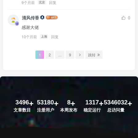
9个月前
回复
北京
清风传香
0
感谢大佬
10个月前
回复
上海
1
2
…
9
跳转
3496
53180
8
1317
5346032
文章数目
注册用户
本周发布
稳定运行
总访问量