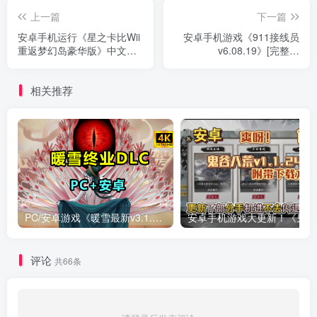
上一篇
下一篇
安卓手机运行《星之卡比Wii
安卓手机游戏《911接线员
重返梦幻岛豪华版》中文
v6.08.19》[完整版
switch模拟器！(游戏)
+DLC]Steam移植
相关推荐
PC/安卓游戏《暖雪最新v3.1.0.1》终业DLC整合版！
安卓手
评论
共66条