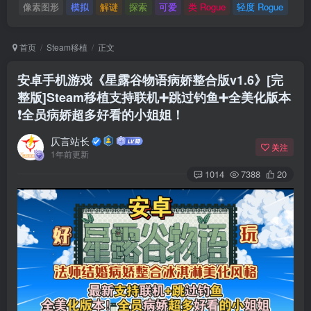
像素图形
模拟
解谜
探索
可爱
类 Rogue
轻度 Rogue
首页
Steam移植
正文
安卓手机游戏《星露谷物语病娇整合版v1.6》[完
整版]Steam移植支持联机➕跳过钓鱼➕全美化版本
❗全员病娇超多好看的小姐姐！
仄言站长
关注
1年前更新
1014
7388
20