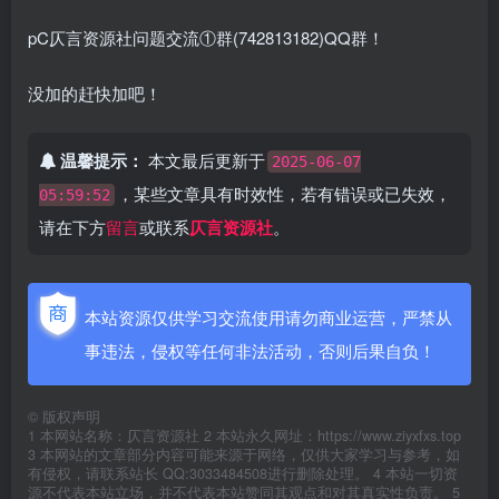
pC仄言资源社问题交流①群(742813182)QQ群！
没加的赶快加吧！
温馨提示：
本文最后更新于
2025-06-07
，某些文章具有时效性，若有错误或已失效，
05:59:52
请在下方
留言
或联系
仄言资源社
。
本站资源仅供学习交流使用请勿商业运营，严禁从
事违法，侵权等任何非法活动，否则后果自负！
©
版权声明
1 本网站名称：仄言资源社 2 本站永久网址：https://www.ziyxfxs.top
3 本网站的文章部分内容可能来源于网络，仅供大家学习与参考，如
有侵权，请联系站长 QQ:3033484508进行删除处理。 4 本站一切资
源不代表本站立场，并不代表本站赞同其观点和对其真实性负责。 5