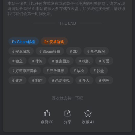
本站一律禁止以任何方式发布或转载任何违法的相关信息，访客发现
请向站长举报 6 本站资源大多存储在云盘，如发现链接失效，请联系
我们我们会第一时间更新。
THE END
Steam移植
安卓游戏
# 安卓游戏
# Steam移植
# 2D
# 角色扮演
# 独立
# 休闲
# 像素图形
# 模拟
# 可爱
# 好评原声音轨
# 开放世界
# 放松
# 沙盒
# 建造
# 制作
# 恋爱模拟
# 多人
# 钓鱼
喜欢就支持一下吧
点赞
20
分享
收藏
41