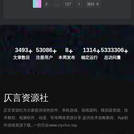
1
2
…
127
跳转
3493
53086
8
1314
5333306
文章数目
注册用户
本周发布
稳定运行
总访问量
仄言资源社
仄言资源社为大家提供绿色软件、单机游戏、游戏源码、模拟器资源、技
术教程、电脑软件、动漫、等等网络资源分享,提供技术攻略教程、App软
件游戏资源下载,,一切尽在www.ziyxfxs.top