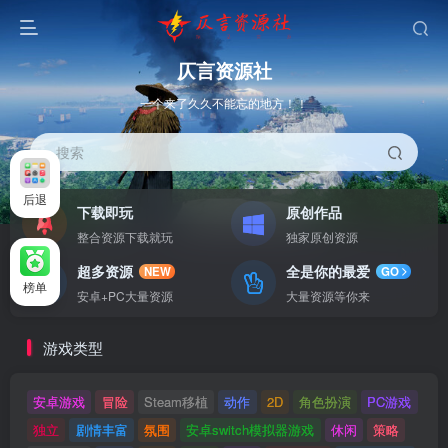
仄言资源社
一个来了久久不能忘的地方！！
搜索
后退
下载即玩
原创作品
整合资源下载就玩
独家原创资源
超多资源
全是你的最爱
NEW
GO
榜单
安卓+PC大量资源
大量资源等你来
游戏类型
安卓游戏
冒险
Steam移植
动作
2D
角色扮演
PC游戏
独立
剧情丰富
氛围
安卓switch模拟器游戏
休闲
策略