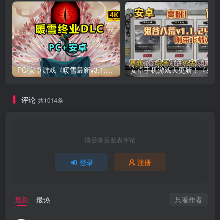
PC/安卓游戏《暖雪最新v3.1.0.1》终业DLC整合版！
安卓手
评论
共1014条
请登录后发表评论
登录
注册
只看作者
最新
最热