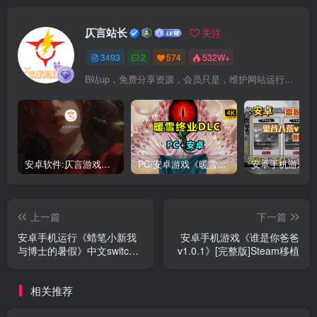
仄言站长
关注
3493
2
574
532W+
B站up，免费分享资源，会员只是，维护网站运行，会员权利为可以支持本地下载，更多内容，敬请期待！
安卓软件:仄言游戏库4.0APP全新上架了！没有下的赶紧下载呀！
PC/安卓游戏《暖雪最新v3.1.0.1》终业DLC整合版！
上一篇
下一篇
安卓手机运行《蜡笔小新我
安卓手机游戏《谁是你爸爸
与博士的暑假》中文switch
v1.0.1》[完整版]Steam移植
模拟器！(游戏)
相关推荐