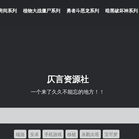
房间系列
植物大战僵尸系列
勇者斗恶龙系列
暗黑破坏神系列
仄言资源社
一个来了久久不能忘的地方！！
端游
安卓
手机游戏
移植
杀戮尖塔
宝可梦