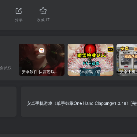
分享
收藏
17
，会员权
安卓软件:仄言游戏库4.0APP全新上架了！没有下的赶紧下载呀！
PC/安卓游戏《暖雪最新v3.1.0.1》终业DLC整合版！
安卓手机游戏《单手鼓掌One Hand Clappingv1.0.48》[完