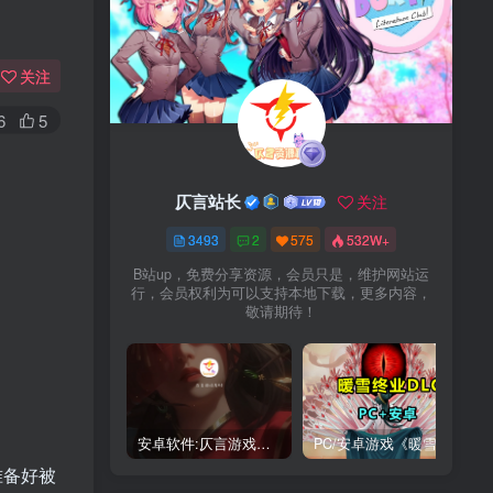
关注
6
5
仄言站长
关注
3493
2
575
532W+
B站up，免费分享资源，会员只是，维护网站运
行，会员权利为可以支持本地下载，更多内容，
敬请期待！
安卓软件:仄言游戏库4.0APP全新上架了！没有下的赶紧下载呀！
PC/安卓游戏《暖雪最新v3.1.0.1》终业DLC整合版！
准备好被