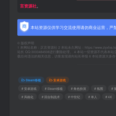
言资源社
。
本站资源仅供学习交流使用请勿商业运营，严
©
版权声明
1 本网站名称：仄言资源社 2 本站永久网址：https://www.zi
站长 QQ:3033484508进行删除处理。 4 本站一切资源不
载任何违法的相关信息，访客发现请向站长举报 6 本站资源大多
Steam移植
安卓游戏
# 安卓游戏
# Steam移植
# 角色扮演
# 氛围
# 
# 风格化
# 回合制战术
# 中世纪
# 单人
# 4X