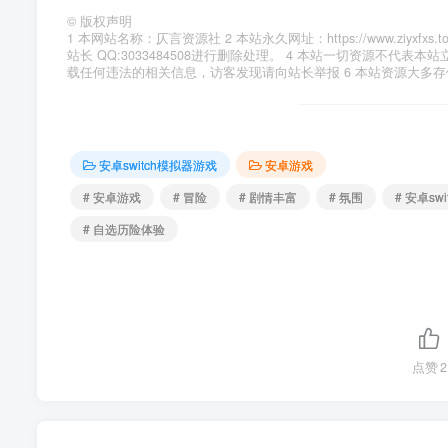
©
版权声明
1 本网站名称：仄言资源社 2 本站永久网址：https://www.zi
站长 QQ:3033484508进行删除处理。 4 本站一切资源不
载任何违法的相关信息，访客发现请向站长举报 6 本站资源大多
安卓switch模拟器游戏
安卓游戏
# 安卓游戏
# 冒险
# 剧情丰富
# 氛围
# 安卓sw
# 自选历险体验
点赞
2