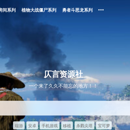
房间系列
植物大战僵尸系列
勇者斗恶龙系列
仄言资源社
一个来了久久不能忘的地方！！
端游
安卓
手机游戏
移植
杀戮尖塔
宝可梦