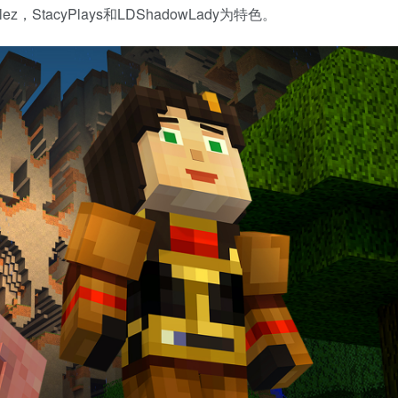
lez，StacyPlays和LDShadowLady为特色。