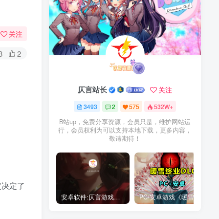
关注
3
2
仄言站长
关注
3493
2
575
532W+
B站up，免费分享资源，会员只是，维护网站运
行，会员权利为可以支持本地下载，更多内容，
敬请期待！
定决定了
安卓软件:仄言游戏库4.0APP全新上架了！没有下的赶紧下载呀！
PC/安卓游戏《暖雪最新v3.1.0.1》终业DLC整合版！