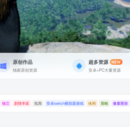
原创作品
超多资源
NEW
独家原创资源
安卓+PC大量资源
独立
剧情丰富
氛围
安卓switch模拟器游戏
休闲
策略
像素图形