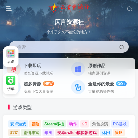
仄言资源社
一个来了久久不能忘的地方！！
搜索
后退
下载即玩
原创作品
整合资源下载就玩
独家原创资源
超多资源
全是你的最爱
NEW
GO
榜单
安卓+PC大量资源
大量资源等你来
游戏类型
安卓游戏
冒险
Steam移植
动作
2D
角色扮演
PC游戏
独立
剧情丰富
氛围
安卓switch模拟器游戏
休闲
策略