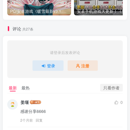
PC/安卓游戏《暖雪最新v3.1.0.1》终业DLC整合版！
安卓手
评论
共27条
请登录后发表评论
登录
注册
只看作者
最新
最热
姜堰
0
感谢分享6666
2个月前
回复