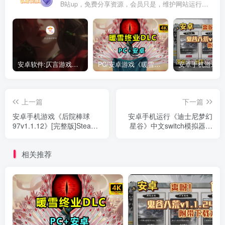
B站up，免费分享资源，会员只是，维护网站运行，会员权利为可以支持本地下载，更多内容，敬请期待！
安卓软件:仄言游戏库4.0APP全新上架了！没有下的赶紧下载呀！
PC/安卓游戏《暖雪最新v3.1.0.1》终业DLC整合版！
上一篇
下一篇
安卓手机游戏《后院棒球
安卓手机运行《迪士尼梦幻
97v1.1.12》[完整版]Steam
星谷》中文switch模拟器！
移植经典棒球游戏！休闲体
(游戏)
验
相关推荐