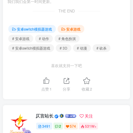
我们我们会第一时间更新。
THE END
安卓switch模拟器游戏
安卓游戏
# 安卓游戏
# 动作
# 角色扮演
# 安卓switch模拟器游戏
# 3D
# 动漫
# 砍杀
喜欢就支持一下吧
点赞
1
分享
收藏
2
仄言站长
关注
3491
2
574
531W+