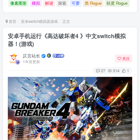
像素图形
模拟
解谜
探索
可爱
类 Rogue
轻度 Rogue
首页
安卓switch模拟器游戏
正文
安卓手机运行《高达破坏者4 》中文switch模拟
器！(游戏)
仄言站长
关注
1年前更新
27
314
1