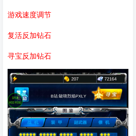
游戏速度调节
复活反加钻石
寻宝反加钻石