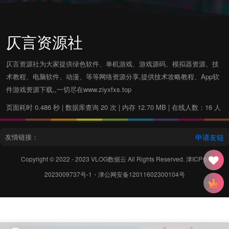
仄言资源社
仄言资源社为大家提供绿色软件、单机游戏、游戏源码、模拟器资源、技
术教程、电脑软件、动漫、等等网络资源分享,提供技术攻略教程、App软
件游戏资源下载,,一切尽在www.ziyxfxs.top
页面耗时 0.486 秒 | 数据库查询 20 次 | 内存 12.70 MB | 在线人数：16 人
友情链接：
申请友链
Copyright © 2022 - 2023
VLOG数据云
All Rights Reserved.
津ICP备
2023009737号-1
・
津公网安备12011602300104号
3
2