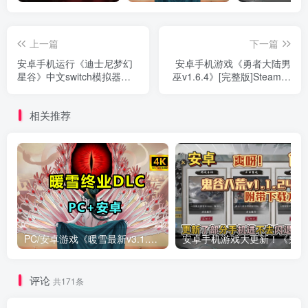
上一篇
下一篇
安卓手机运行《迪士尼梦幻
安卓手机游戏《勇者大陆男
星谷》中文switch模拟器！
巫v1.6.4》[完整版]Steam移
(游戏)
植低配版的国王的恩赐like游
戏很对胃口总体来说还不
相关推荐
错！
PC/安卓游戏《暖雪最新v3.1.0.1》终业DLC整合版！
安卓手
评论
共171条