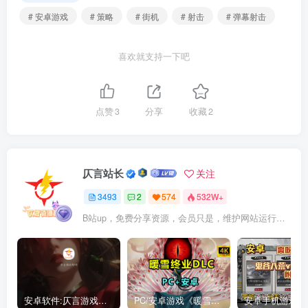
# 安卓游戏
# 策略
# 街机
# 射击
# 弹幕射击
喜欢就支持一下吧
点赞
3
分享
收藏
2
仄言站长
关注
3493
2
574
532W+
B站up，免费分享资源，会员只是，维护网站运行，会员权利为可以支持本地下载，更多内容，敬请期待！
安卓软件:仄言游戏库4.0APP全新上架了！没有下的赶紧下载呀！
PC/安卓游戏《暖雪最新v3.1.0.1》终业DLC整合版！