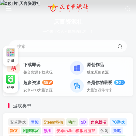
仄言资源社
一个来了久久不能忘的地方！！
搜索
后退
下载即玩
原创作品
整合资源下载就玩
独家原创资源
超多资源
全是你的最爱
NEW
GO
榜单
安卓+PC大量资源
大量资源等你来
游戏类型
安卓游戏
冒险
Steam移植
动作
2D
角色扮演
PC游戏
独立
剧情丰富
氛围
安卓switch模拟器游戏
休闲
策略