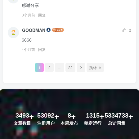
感谢分享
3个月前
回复
GOODMAN
0
6666
4个月前
回复
1
2
…
22
跳转
3493
53092
8
1315
5334733
文章数目
注册用户
本周发布
稳定运行
总访问量