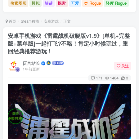
像素图形
模拟
解谜
探索
可爱
类 Rogue
轻度 Rogue
首页
Steam移植
安卓游戏
正文
安卓手机游戏《雷霆战机破晓版v1.9》[单机+完整
版+菜单版]一起打飞?不咯！肯定小时候玩过，重
回经典推荐游玩！
仄言站长
关注
1年前更新
171
1484
3