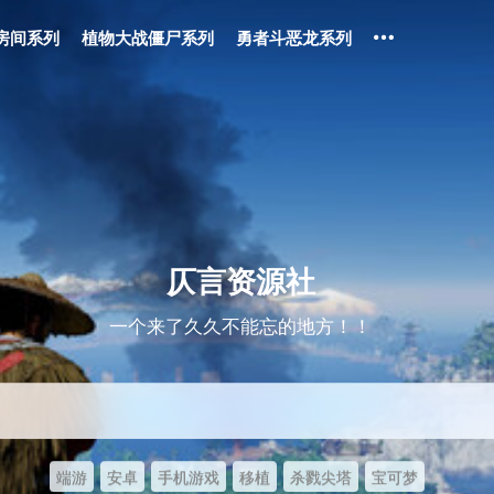
房间系列
植物大战僵尸系列
勇者斗恶龙系列
仄言资源社
一个来了久久不能忘的地方！！
端游
安卓
手机游戏
移植
杀戮尖塔
宝可梦