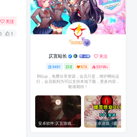
关注
0
1
仄言站长
关注
3491
2
574
531W+
B站up，免费分享资源，会员只是，维护网站运
行，会员权利为可以支持本地下载，更多内容，
敬请期待！
安卓软件:仄言游戏库4.0APP全新上架了！没有下的赶紧下载呀！
PC/安卓游戏《暖雪最新v3.1.0.1》终业DLC整合版！