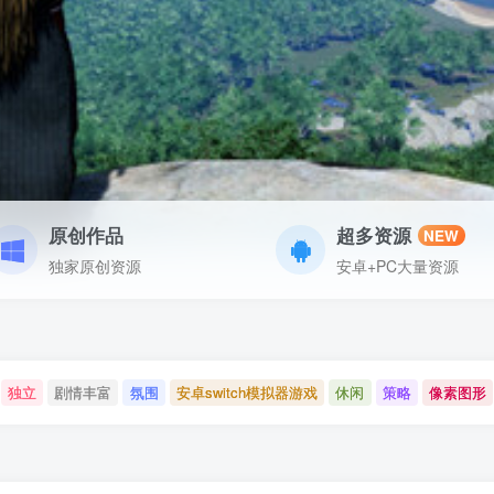
原创作品
超多资源
NEW
独家原创资源
安卓+PC大量资源
独立
剧情丰富
氛围
安卓switch模拟器游戏
休闲
策略
像素图形