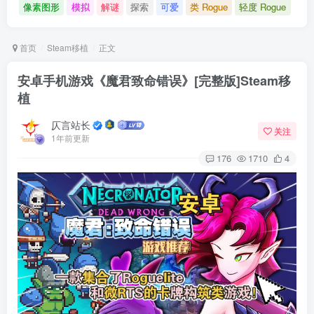
像素图形
模拟
解谜
探索
可爱
类 Rogue
轻度 Rogue
首页
Steam移植
正文
安卓手机游戏《魔君致命错误》[完整版]Steam移
植
仄言站长
关注
1年前更新
176
1710
4