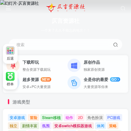
仄言资源社
一个来了久久不能忘的地方！！
搜索
后退
下载即玩
原创作品
整合资源下载就玩
独家原创资源
超多资源
全是你的最爱
NEW
GO
榜单
安卓+PC大量资源
大量资源等你来
游戏类型
安卓游戏
冒险
Steam移植
动作
2D
角色扮演
PC游戏
独立
剧情丰富
氛围
安卓switch模拟器游戏
休闲
策略