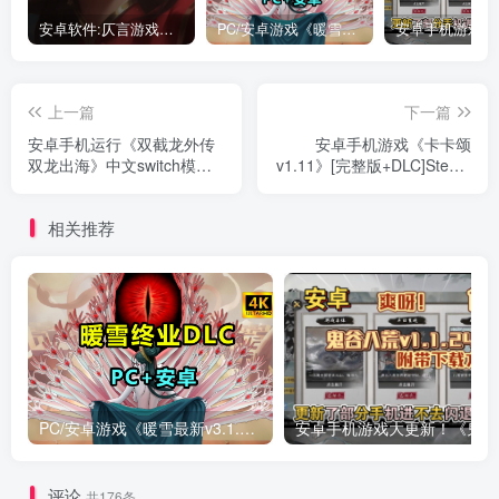
安卓软件:仄言游戏库4.0APP全新上架了！没有下的赶紧下载呀！
PC/安卓游戏《暖雪最新v3.1.0.1》终业DLC整合版！
上一篇
下一篇
安卓手机运行《双截龙外传
安卓手机游戏《卡卡颂
双龙出海》中文switch模拟
v1.11》[完整版+DLC]Steam
器！(游戏)
移植经典超级好玩！
相关推荐
PC/安卓游戏《暖雪最新v3.1.0.1》终业DLC整合版！
安卓手
评论
共176条