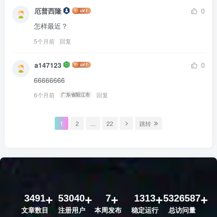
厄普西隆
0
怎样最近？
5个月前
回复
a147123
0
66666666
6个月前
回复
广东省阳江市
1
2
…
22
跳转
3491
53040
7
1313
5326587
文章数目
注册用户
本周发布
稳定运行
总访问量