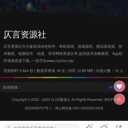
仄言资源社
仄言资源社为大家提供绿色软件、单机游戏、游戏源码、模拟器资源、技
术教程、电脑软件、动漫、等等网络资源分享,提供技术攻略教程、App软
件游戏资源下载,,一切尽在www.ziyxfxs.top
页面耗时 0.624 秒 | 数据库查询 18 次 | 内存 12.85 MB | 在线人数：15 人
友情链接：
申请友链
Copyright © 2022 - 2023
VLOG数据云
All Rights Reserved.
津ICP备
2023009737号-1
・
津公网安备12011602300104号
4
6
欢迎您留下宝贵的见解！