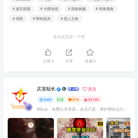
# 迷宫探索
# 卡牌游戏
# 牌组构建
# 等角视角
# 塔防
# 即时战术
# 恶人主角
喜欢就支持一下吧
点赞
4
分享
收藏
6
仄言站长
关注
3491
2
574
531W+
B站up，免费分享资源，会员只是，维护网站运行，会员权利为可以支持本地下载，更多内容，敬请期待！