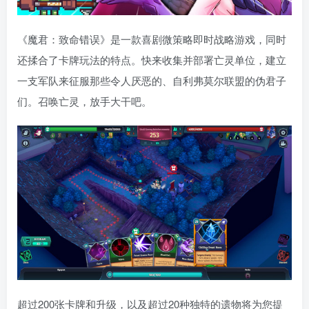
《魔君：致命错误》是一款喜剧微策略即时战略游戏，同时
还揉合了卡牌玩法的特点。快来收集并部署亡灵单位，建立
一支军队来征服那些令人厌恶的、自利弗莫尔联盟的伪君子
们。召唤亡灵，放手大干吧。
超过200张卡牌和升级，以及超过20种独特的遗物将为您提