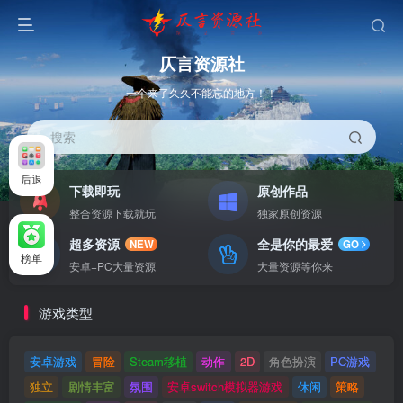
仄言资源社
一个来了久久不能忘的地方！！
搜索
后退
下载即玩
原创作品
整合资源下载就玩
独家原创资源
超多资源
全是你的最爱
NEW
GO
榜单
安卓+PC大量资源
大量资源等你来
游戏类型
安卓游戏
冒险
Steam移植
动作
2D
角色扮演
PC游戏
独立
剧情丰富
氛围
安卓switch模拟器游戏
休闲
策略