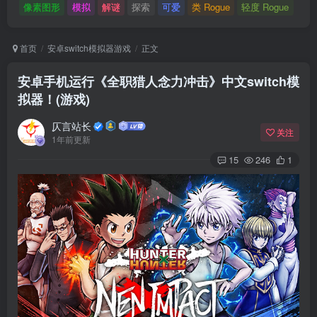
像素图形
模拟
解谜
探索
可爱
类 Rogue
轻度 Rogue
首页
安卓switch模拟器游戏
正文
安卓手机运行《全职猎人念力冲击》中文switch模
拟器！(游戏)
仄言站长
关注
1年前更新
15
246
1