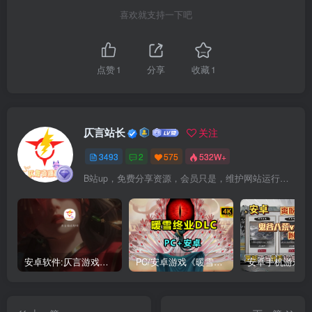
喜欢就支持一下吧
点赞
1
分享
收藏
1
仄言站长
关注
3493
2
575
532W+
B站up，免费分享资源，会员只是，维护网站运行，会员权利为可以支持本地下载，更多内容，敬请期待！
安卓软件:仄言游戏库4.0APP全新上架了！没有下的赶紧下载呀！
PC/安卓游戏《暖雪最新v3.1.0.1》终业DLC整合版！