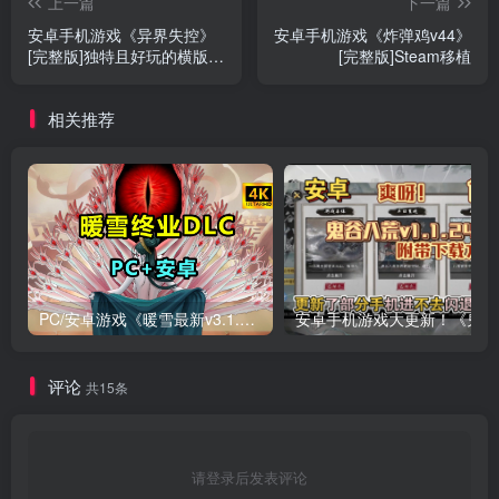
上一篇
下一篇
安卓手机游戏《异界失控》
安卓手机游戏《炸弹鸡v44》
[完整版]独特且好玩的横版策
[完整版]Steam移植
略肉鸽战棋+暗黑地牢福瑞版
组队！
相关推荐
PC/安卓游戏《暖雪最新v3.1.0.1》终业DLC整合版！
安卓手
评论
共15条
请登录后发表评论