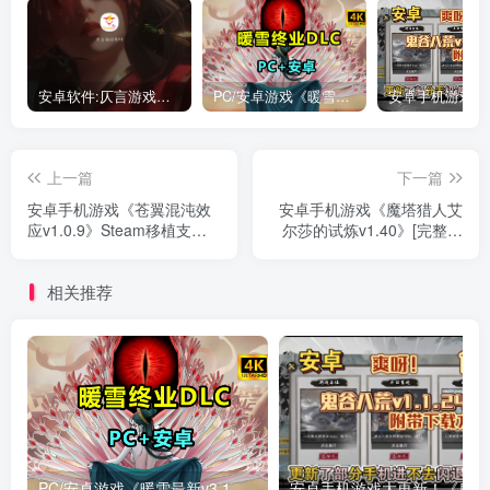
安卓软件:仄言游戏库4.0APP全新上架了！没有下的赶紧下载呀！
PC/安卓游戏《暖雪最新v3.1.0.1》终业DLC整合版！
上一篇
下一篇
安卓手机游戏《苍翼混沌效
安卓手机游戏《魔塔猎人艾
应v1.0.9》Steam移植支持
尔莎的试炼v1.40》[完整版
联机游玩！
+菜单版]Steam移植
相关推荐
PC/安卓游戏《暖雪最新v3.1.0.1》终业DLC整合版！
安卓手