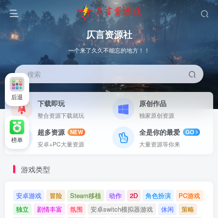
仄言资源社
一个来了久久不能忘的地方！！
搜索
后退
下载即玩
原创作品
整合资源下载就玩
独家原创资源
超多资源
全是你的最爱
NEW
GO
榜单
安卓+PC大量资源
大量资源等你来
游戏类型
安卓游戏
冒险
Steam移植
动作
2D
角色扮演
PC游戏
独立
剧情丰富
氛围
安卓switch模拟器游戏
休闲
策略