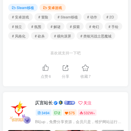
Steam移植
安卓游戏
# 安卓游戏
# 冒险
# Steam移植
# 动作
# 2D
# 独立
# 氛围
# 解谜
# 探索
# 奇幻
# 手绘
# 风格化
# 砍杀
# 横向滚屏
# 类银河战士恶魔城
喜欢就支持一下吧
点赞
6
分享
收藏
7
仄言站长
关注
3494
2
575
532W+
B站up，免费分享资源，会员只是，维护网站运行，会员权利为可以支持本地下载，更多内容，敬请期待！