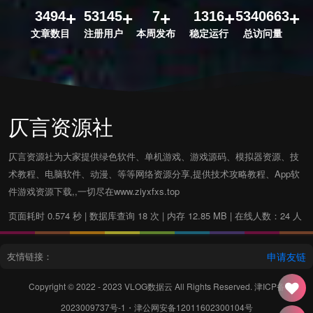
3494
53145
7
1316
5340663
文章数目
注册用户
本周发布
稳定运行
总访问量
仄言资源社
仄言资源社为大家提供绿色软件、单机游戏、游戏源码、模拟器资源、技
术教程、电脑软件、动漫、等等网络资源分享,提供技术攻略教程、App软
件游戏资源下载,,一切尽在www.ziyxfxs.top
页面耗时 0.574 秒 | 数据库查询 18 次 | 内存 12.85 MB | 在线人数：24 人
友情链接：
申请友链
Copyright © 2022 - 2023
VLOG数据云
All Rights Reserved.
津ICP备
2023009737号-1
・
津公网安备12011602300104号