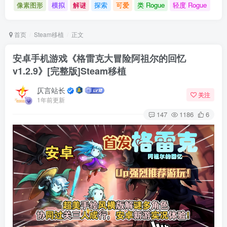
像素图形
模拟
解谜
探索
可爱
类 Rogue
轻度 Rogue
首页
Steam移植
正文
安卓手机游戏《格雷克大冒险阿祖尔的回忆
v1.2.9》[完整版]Steam移植
仄言站长
关注
1年前更新
147
1186
6