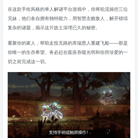
在这款手绘风格的单人解谜平台游戏中，你将轮流操控三位
兄妹，他们各自拥有独特能力，用智慧击败敌人，解开错综
复杂的谜题，揭示这片故土深埋已久的秘密。
重聚你的家人，帮助走投无路的库瑞恩人重建飞船——那是
你唯一的生存希望。务必赶在瘟疫吞噬光明和你所珍爱的一
切之前完成这一切。