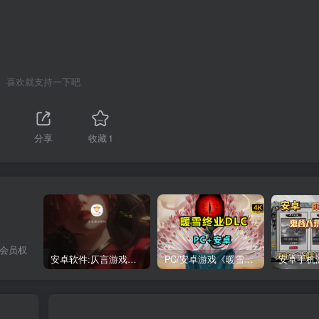
喜欢就支持一下吧
分享
收藏
1
，会员权
安卓软件:仄言游戏库4.0APP全新上架了！没有下的赶紧下载呀！
PC/安卓游戏《暖雪最新v3.1.0.1》终业DLC整合版！