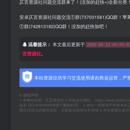
仄言资源社问题交流群来了！(没加的赶快+)全新分类
安卓仄言资源社问题交流①群(737031561)QQ群！苹
①群(742813182)QQ群！没加的赶快加吧！
温馨提示：
本文最后更新于
2025-08-13 05:55:4
言资源社
。
本站资源仅供学习交流使用请勿商业运营，严
©
版权声明
1 本网站名称：仄言资源社 2 本站永久网址：https://www.zi
站长 QQ:3033484508进行删除处理。 4 本站一切资源不
载任何违法的相关信息，访客发现请向站长举报 6 本站资源大多