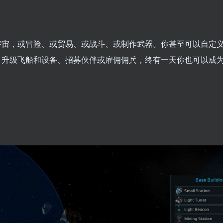
宇宙，或冒险、或贸易、或战斗、或制作武器。你甚至可以自定
、升级飞船和设备、招募伙伴或雇佣佣兵，终有一天你也可以成