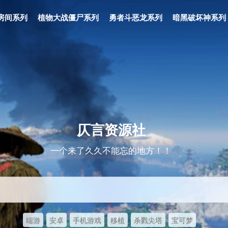
房间系列
植物大战僵尸系列
勇者斗恶龙系列
暗黑破坏神系列
仄言资源社
一个来了久久不能忘的地方！！
端游
安卓
手机游戏
移植
杀戮尖塔
宝可梦