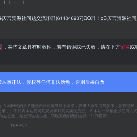
！！！！！！
果仄言资源社问题交流①群(614046907)QQ群！pC仄言资源社
，某些文章具有时效性，若有错误或已失效，请在下方
留言
或
1
禁从事违法，侵权等任何非法活动，否则后果自负！
yxfxs.top 3 本网站的文章部分内容可能来源于网络，仅供大家学习与参考，如有侵
代表本站立场，并不代表本站赞同其观点和对其真实性负责。 5 本站一律禁止以任何方
存储在云盘，如发现链接失效，请联系我们我们会第一时间更新。
THE END