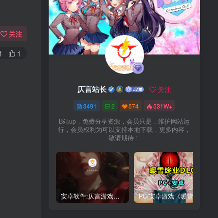
关注
1
1
仄言站长
关注
3491
2
574
531W+
B站up，免费分享资源，会员只是，维护网站运
行，会员权利为可以支持本地下载，更多内容，
敬请期待！
安卓软件:仄言游戏库4.0APP全新上架了！没有下的赶紧下载呀！
PC/安卓游戏《暖雪最新v3.1.0.1》终业DLC整合版！