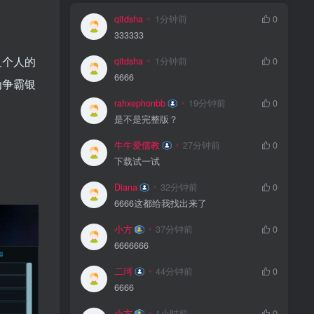
qitdsha
1分钟前
0
333333
义个人的
qitdsha
1分钟前
0
6666
为争霸银
rahxephonbb
19分钟前
0
是不是完整版？
牛牛爱儒教
27分钟前
0
下载试一试
Diana
32分钟前
0
6666这都给我找出来了
小方
37分钟前
0
6666666
二珂
44分钟前
0
6666
小方
1小时前
0