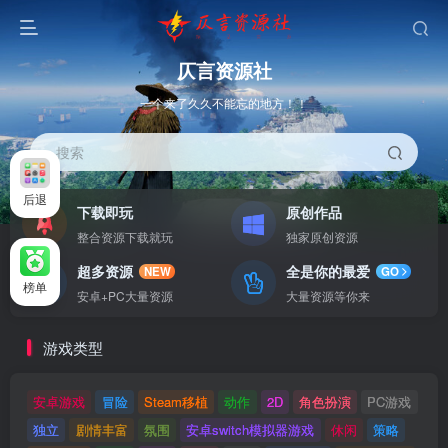
仄言资源社
一个来了久久不能忘的地方！！
搜索
后退
下载即玩
原创作品
整合资源下载就玩
独家原创资源
超多资源
全是你的最爱
NEW
GO
榜单
安卓+PC大量资源
大量资源等你来
游戏类型
安卓游戏
冒险
Steam移植
动作
2D
角色扮演
PC游戏
独立
剧情丰富
氛围
安卓switch模拟器游戏
休闲
策略