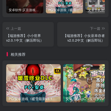
安卓软件:仄言游戏库4.0APP全新上架了！没有下的赶紧下载呀！
PC/安卓游戏《暖雪最新v3.1.0.1》终业DLC整合版！
上一篇
下一篇
【端游推荐】小小世界
【端游推荐】小女巫幸存者
v2.0.1中文（解压即玩）
v2.0.2中文（解压即玩）
相关推荐
PC/安卓游戏《暖雪最新v3.1.0.1》终业DLC整合版！
安卓手机+