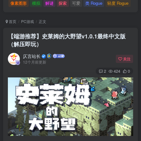
像素图形
模拟
解谜
探索
可爱
类 Rogue
轻度 Rogue
首页
PC游戏
正文
【端游推荐】史莱姆的大野望v1.0.1最终中文版
（解压即玩）
仄言站长
关注
12个月前更新
2
424
0