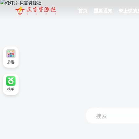
首页
重要通知
未上锁的
后退
榜单
搜索