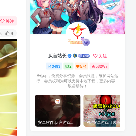
关注
5
9
仄言站长
关注
3493
2
574
532W+
B站up，免费分享资源，会员只是，维护网站运
行，会员权利为可以支持本地下载，更多内容，
敬请期待！
安卓软件:仄言游戏库4.0APP全新上架了！没有下的赶紧下载呀！
PC/安卓游戏《暖雪最新v3.1.0.1》终业DLC整合版！