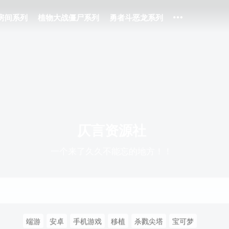
房间系列
植物大战僵尸系列
勇者斗恶龙系列
仄言资源社
一个来了久久不能忘的地方！！
端游
安卓
手机游戏
移植
杀戮尖塔
宝可梦