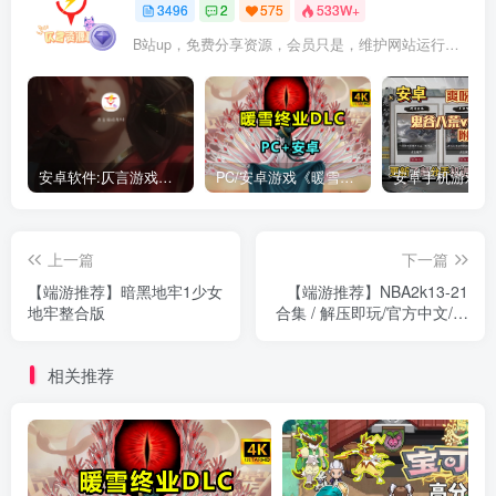
3496
2
575
533W+
B站up，免费分享资源，会员只是，维护网站运行，会员权利为可以支持本地下载，更多内容，敬请期待！
安卓软件:仄言游戏库4.0APP全新上架了！没有下的赶紧下载呀！
PC/安卓游戏《暖雪最新v3.1.0.1》终业DLC整合版！
上一篇
下一篇
【端游推荐】暗黑地牢1少女
【端游推荐】NBA2k13-21
地牢整合版
合集 / 解压即玩/官方中文/最
终收藏版
相关推荐