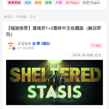
像素图形
模拟
解谜
探索
可爱
类 Rogue
轻度 Rogue
首页
PC游戏
正文
【端游推荐】避难所1+2最终中文收藏版（解压即
玩）
仄言站长
关注
9个月前更新
16
1039
2