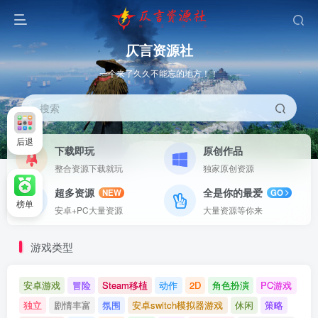
仄言资源社
一个来了久久不能忘的地方！！
搜索
后退
下载即玩
原创作品
整合资源下载就玩
独家原创资源
超多资源
全是你的最爱
NEW
GO
榜单
安卓+PC大量资源
大量资源等你来
游戏类型
安卓游戏
冒险
Steam移植
动作
2D
角色扮演
PC游戏
独立
剧情丰富
氛围
安卓switch模拟器游戏
休闲
策略