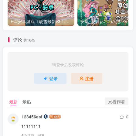
PC/安卓游戏《暖雪最新v3.1.0.1》终业DLC整合版！
安卓手机+
评论
共16条
请登录后发表评论
登录
注册
只看作者
最新
最热
123456asf
0
11111111
4个月前
回复