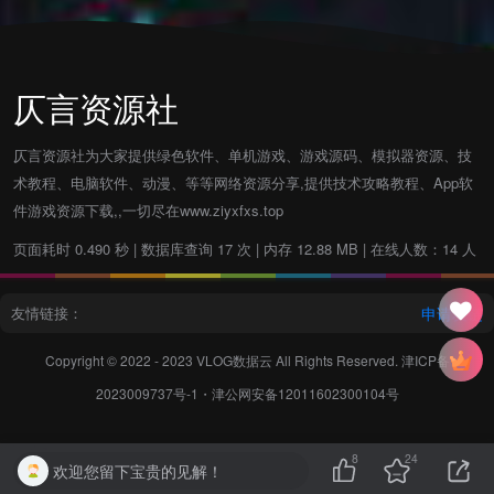
仄言资源社
仄言资源社为大家提供绿色软件、单机游戏、游戏源码、模拟器资源、技
术教程、电脑软件、动漫、等等网络资源分享,提供技术攻略教程、App软
件游戏资源下载,,一切尽在www.ziyxfxs.top
页面耗时 0.490 秒 | 数据库查询 17 次 | 内存 12.88 MB | 在线人数：14 人
友情链接：
申请友链
Copyright © 2022 - 2023
VLOG数据云
All Rights Reserved.
津ICP备
2023009737号-1
・
津公网安备12011602300104号
8
24
欢迎您留下宝贵的见解！