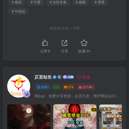
# 模拟
# 可爱
# 女性主角
# 俯视
# 管理
# 中世纪
喜欢就支持一下吧
点赞
8
分享
收藏
24
仄言站长
关注
3491
2
574
531W+
B站up，免费分享资源，会员只是，维护网站运行，会员权利为可以支持本地下载，更多内容，敬请期待！