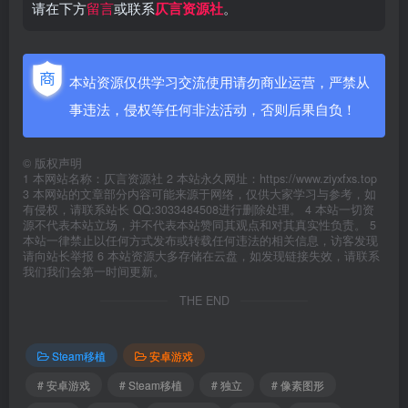
请在下方
留言
或联系
仄言资源社
。
本站资源仅供学习交流使用请勿商业运营，严禁从
事违法，侵权等任何非法活动，否则后果自负！
©
版权声明
1 本网站名称：仄言资源社 2 本站永久网址：https://www.ziyxfxs.top
3 本网站的文章部分内容可能来源于网络，仅供大家学习与参考，如
有侵权，请联系站长 QQ:3033484508进行删除处理。 4 本站一切资
源不代表本站立场，并不代表本站赞同其观点和对其真实性负责。 5
本站一律禁止以任何方式发布或转载任何违法的相关信息，访客发现
请向站长举报 6 本站资源大多存储在云盘，如发现链接失效，请联系
我们我们会第一时间更新。
THE END
Steam移植
安卓游戏
# 安卓游戏
# Steam移植
# 独立
# 像素图形