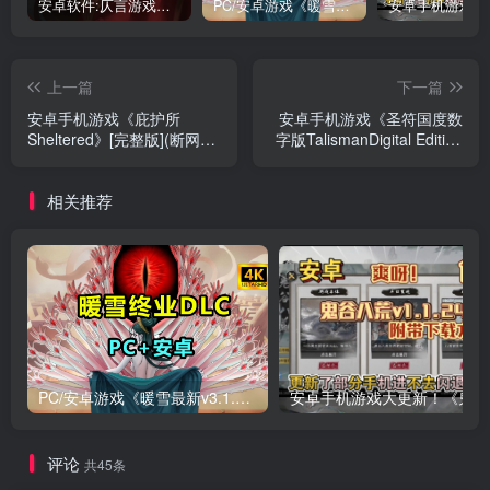
安卓软件:仄言游戏库4.0APP全新上架了！没有下的赶紧下载呀！
PC/安卓游戏《暖雪最新v3.1.0.1》终业DLC整合版！
上一篇
下一篇
安卓手机游戏《庇护所
安卓手机游戏《圣符国度数
Sheltered》[完整版](断网运
字版TalismanDigital Edition
行)Steam移植
v37.11》[完整版
+DLC]Steam移植
相关推荐
PC/安卓游戏《暖雪最新v3.1.0.1》终业DLC整合版！
安卓手
评论
共45条