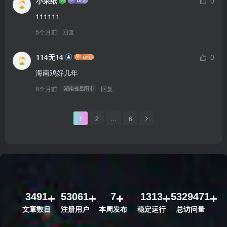
小呆纸
0
111111
5个月前
回复
114无14
0
海南鸡好几年
8个月前
回复
湖南省岳阳市
1
2
…
6
3491
53061
7
1313
5329471
文章数目
注册用户
本周发布
稳定运行
总访问量