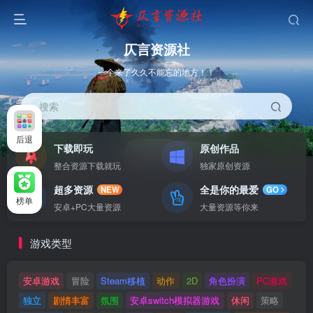
仄言资源社
一个来了久久不能忘的地方！！
搜索
后退
下载即玩
原创作品
整合资源下载就玩
独家原创资源
超多资源
全是你的最爱
NEW
GO
榜单
安卓+PC大量资源
大量资源等你来
游戏类型
安卓游戏
冒险
Steam移植
动作
2D
角色扮演
PC游戏
独立
剧情丰富
氛围
安卓switch模拟器游戏
休闲
策略