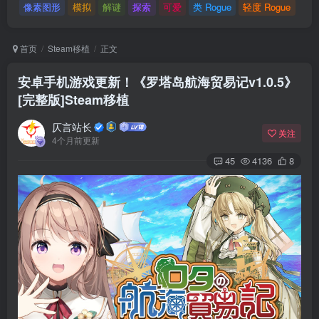
像素图形
模拟
解谜
探索
可爱
类 Rogue
轻度 Rogue
首页
Steam移植
正文
安卓手机游戏更新！《罗塔岛航海贸易记v1.0.5》
[完整版]Steam移植
仄言站长
关注
4个月前更新
45
4136
8