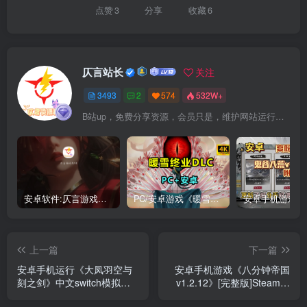
点赞
3
分享
收藏
6
仄言站长
关注
3493
2
574
532W+
B站up，免费分享资源，会员只是，维护网站运行，会员权利为可以支持本地下载，更多内容，敬请期待！
安卓软件:仄言游戏库4.0APP全新上架了！没有下的赶紧下载呀！
PC/安卓游戏《暖雪最新v3.1.0.1》终业DLC整合版！
上一篇
下一篇
安卓手机运行《大凤羽空与
安卓手机游戏《八分钟帝国
刻之剑》中文switch模拟
v1.2.12》[完整版]Steam移
器！(游戏)
植