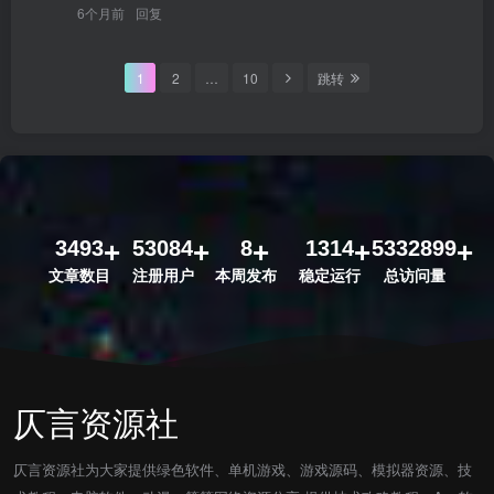
6个月前
回复
1
2
…
10
跳转
3493
53084
8
1314
5332899
文章数目
注册用户
本周发布
稳定运行
总访问量
仄言资源社
仄言资源社为大家提供绿色软件、单机游戏、游戏源码、模拟器资源、技