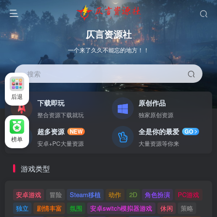
仄言资源社
一个来了久久不能忘的地方！！
搜索
后退
下载即玩
原创作品
整合资源下载就玩
独家原创资源
超多资源
全是你的最爱
NEW
GO
榜单
安卓+PC大量资源
大量资源等你来
游戏类型
安卓游戏
冒险
Steam移植
动作
2D
角色扮演
PC游戏
独立
剧情丰富
氛围
安卓switch模拟器游戏
休闲
策略