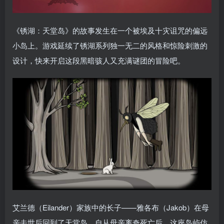
《锈湖：天堂岛》的故事发生在一个被埃及十灾诅咒的偏远
小岛上。游戏延续了锈湖系列独一无二的风格和惊险刺激的
设计，快来开启这段黑暗骇人又充满谜团的冒险吧。
艾兰德（Eilander）家族中的长子——雅各布（Jakob）在母
亲去世后回到了天堂岛。自从母亲离奇死亡后，这座岛屿仿