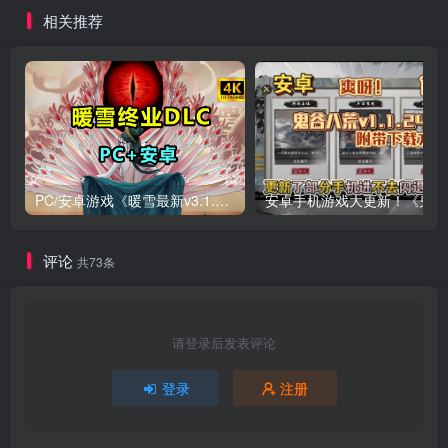
相关推荐
PC/安卓游戏《暖雪最新v3.1.0.1》终业DLC整合版！
安卓手
评论
共73条
请登录后发表评论
登录
注册