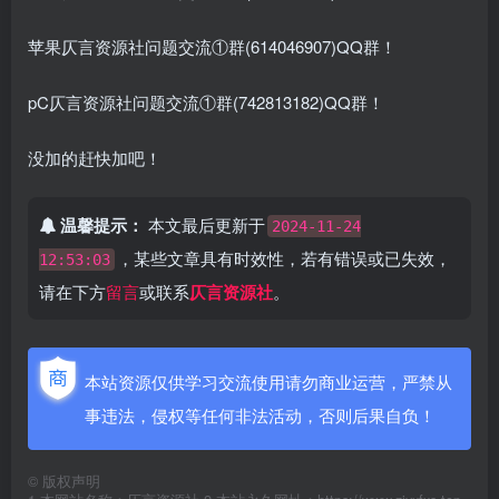
苹果仄言资源社问题交流①群(614046907)QQ群！
pC仄言资源社问题交流①群(742813182)QQ群！
没加的赶快加吧！
温馨提示：
本文最后更新于
2024-11-24
，某些文章具有时效性，若有错误或已失效，
12:53:03
请在下方
留言
或联系
仄言资源社
。
本站资源仅供学习交流使用请勿商业运营，严禁从
事违法，侵权等任何非法活动，否则后果自负！
©
版权声明