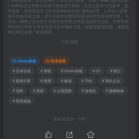
1 本网站名称：仄言资源社 2 本站永久网址：https://www.ziyxfxs.top
3 本网站的文章部分内容可能来源于网络，仅供大家学习与参考，如
有侵权，请联系站长 QQ:3033484508进行删除处理。 4 本站一切资
源不代表本站立场，并不代表本站赞同其观点和对其真实性负责。 5
本站一律禁止以任何方式发布或转载任何违法的相关信息，访客发现
请向站长举报 6 本站资源大多存储在云盘，如发现链接失效，请联系
我们我们会第一时间更新。
THE END
Steam移植
安卓游戏
# 安卓游戏
# 冒险
# Steam移植
# 2D
# 独立
# 剧情丰富
# 氛围
# 解谜
# 手绘
# 指向点击
# 恐怖
# 悬疑
# 心理恐怖
# 超现实
# 隐藏物体
# 密室逃脱
喜欢就支持一下吧