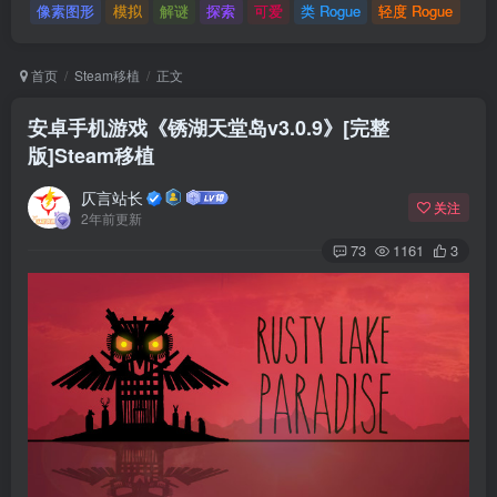
像素图形
模拟
解谜
探索
可爱
类 Rogue
轻度 Rogue
首页
Steam移植
正文
安卓手机游戏《锈湖天堂岛v3.0.9》[完整
版]Steam移植
仄言站长
关注
2年前更新
73
1161
3