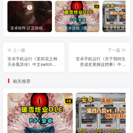
安卓软件:仄言游戏库4.0APP全新上架了！没有下的赶紧下载呀！
PC/安卓游戏《暖雪最新v3.1.0.1》终业DLC整合版！
上一篇
下一篇
安卓手机运行《茉莉花之炯
安卓手机运行《关于我转生
天命胤异传》中文switch模
变成史莱姆这档事》中文
拟器！(游戏)
switch模拟器！(游戏)
相关推荐