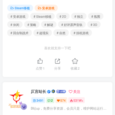
Steam移植
安卓游戏
# 安卓游戏
# Steam移植
# 2D
# 独立
# 氛围
# 休闲
# 策略
# 解谜
# 好评原声音轨
# 3D
# 回合制战术
# 超现实
# 自然
# 挂机游戏
喜欢就支持一下吧
点赞
1
分享
收藏
2
仄言站长
关注
3491
2
574
531W+
B站up，免费分享资源，会员只是，维护网站运行，会员权利为可以支持本地下载，更多内容，敬请期待！