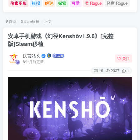
像素图形
模拟
解谜
探索
可爱
类 Rogue
轻度 Rogue
首页
Steam移植
正文
安卓手机游戏《幻径Kenshōv1.9.8》[完整
版]Steam移植
仄言站长
关注
6个月前更新
18
2037
1