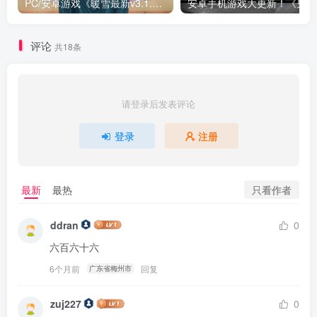
PC/安卓游戏《暖雪最新v3.1.0.1》终业DLC整合版！
安卓手
评论
共18条
请登录后发表评论
登录
注册
只看作者
最新
最热
ddran
0
六百六十六
6个月前
回复
广东省梅州市
zuj227
0