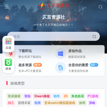
仄言资源社
一个来了久久不能忘的地方！！
搜索
后退
下载即玩
原创作品
整合资源下载就玩
独家原创资源
超多资源
全是你的最爱
NEW
GO
榜单
安卓+PC大量资源
大量资源等你来
游戏类型
安卓游戏
冒险
Steam移植
动作
2D
角色扮演
PC游戏
独立
剧情丰富
氛围
安卓switch模拟器游戏
休闲
策略