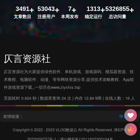
3491
53043
7
1313
5326855
文章数目
注册用户
本周发布
稳定运行
总访问量
仄言资源社
仄言资源社为大家提供绿色软件、单机游戏、游戏源码、模拟器资源、技
术教程、电脑软件、动漫、等等网络资源分享,提供技术攻略教程、App软
件游戏资源下载,,一切尽在www.ziyxfxs.top
页面耗时 0.624 秒 | 数据库查询 24 次 | 内存 12.84 MB | 在线人数：16 人
友情链接：
申请友链
Copyright © 2022 - 2023
VLOG数据云
All Rights Reserved.
津ICP备
2023009737号-1
・
津公网安备12011602300104号