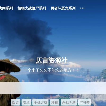
房间系列
植物大战僵尸系列
勇者斗恶龙系列
仄言资源社
一个来了久久不能忘的地方！！
端游
安卓
手机游戏
移植
杀戮尖塔
宝可梦