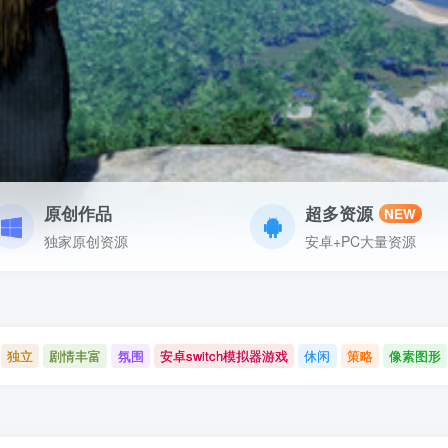
原创作品
超多资源
NEW
独家原创资源
安卓+PC大量资源
独立
剧情丰富
氛围
安卓switch模拟器游戏
休闲
策略
像素图形