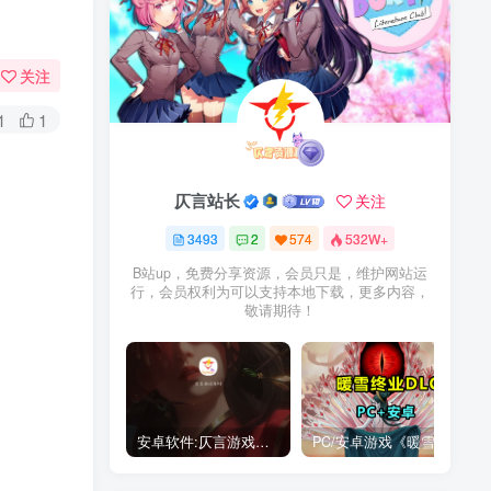
关注
1
1
仄言站长
关注
3493
2
574
532W+
B站up，免费分享资源，会员只是，维护网站运
行，会员权利为可以支持本地下载，更多内容，
敬请期待！
安卓软件:仄言游戏库4.0APP全新上架了！没有下的赶紧下载呀！
PC/安卓游戏《暖雪最新v3.1.0.1》终业DLC整合版！