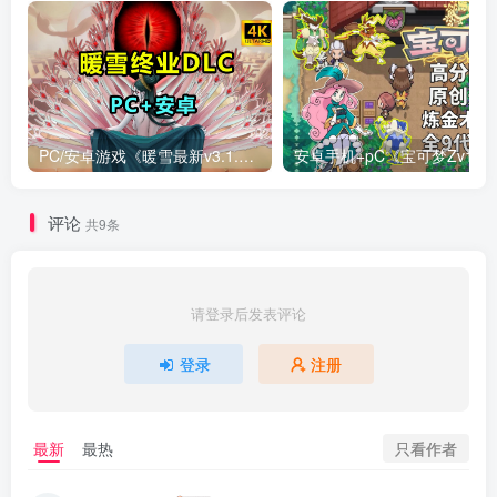
PC/安卓游戏《暖雪最新v3.1.0.1》终业DLC整合版！
安卓手机+
评论
共9条
请登录后发表评论
登录
注册
只看作者
最新
最热