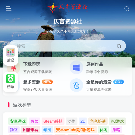
仄言资源社
一个来了久久不能忘的地方！！
搜索
后退
下载即玩
原创作品
整合资源下载就玩
独家原创资源
超多资源
全是你的最爱
NEW
GO
榜单
安卓+PC大量资源
大量资源等你来
游戏类型
安卓游戏
冒险
Steam移植
动作
2D
角色扮演
PC游戏
独立
剧情丰富
氛围
安卓switch模拟器游戏
休闲
策略