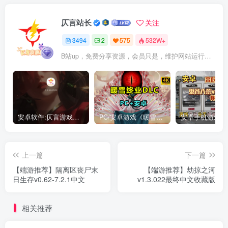
仄言站长
关注
3494
2
575
532W+
B站up，免费分享资源，会员只是，维护网站运行，会员权利为可以支持本地下载，更多内容，敬请期待！
安卓软件:仄言游戏库4.0APP全新上架了！没有下的赶紧下载呀！
PC/安卓游戏《暖雪最新v3.1.0.1》终业DLC整合版！
上一篇
下一篇
【端游推荐】隔离区丧尸末
【端游推荐】劫掠之河
日生存v0.62-7.2.1中文
v1.3.022最终中文收藏版
相关推荐