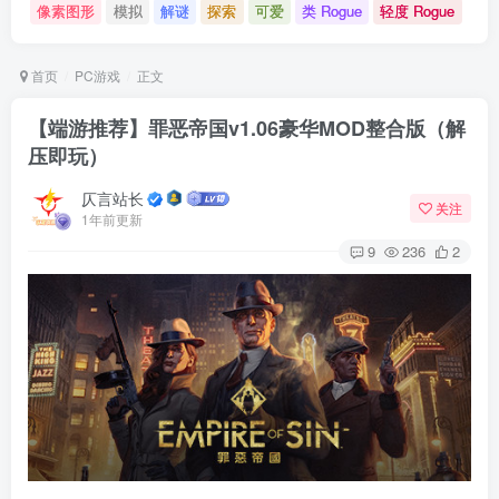
像素图形
模拟
解谜
探索
可爱
类 Rogue
轻度 Rogue
首页
PC游戏
正文
【端游推荐】罪恶帝国v1.06豪华MOD整合版（解
压即玩）
仄言站长
关注
1年前更新
9
236
2