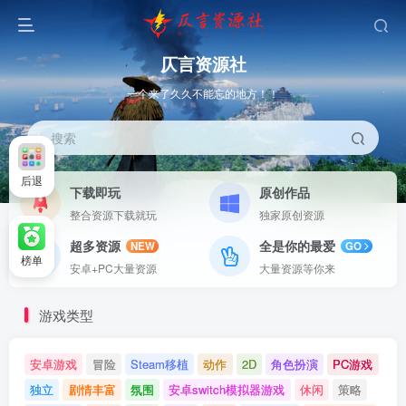
仄言资源社
一个来了久久不能忘的地方！！
搜索
后退
下载即玩
原创作品
整合资源下载就玩
独家原创资源
超多资源
全是你的最爱
NEW
GO
榜单
安卓+PC大量资源
大量资源等你来
游戏类型
安卓游戏
冒险
Steam移植
动作
2D
角色扮演
PC游戏
独立
剧情丰富
氛围
安卓switch模拟器游戏
休闲
策略