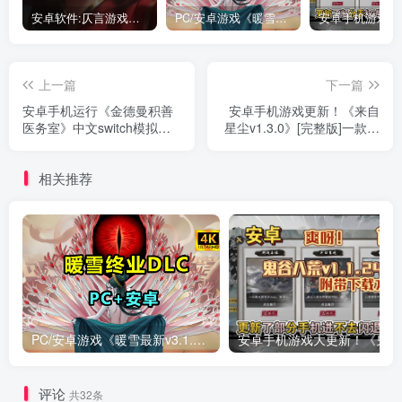
安卓软件:仄言游戏库4.0APP全新上架了！没有下的赶紧下载呀！
PC/安卓游戏《暖雪最新v3.1.0.1》终业DLC整合版！
上一篇
下一篇
安卓手机运行《金德曼积善
安卓手机游戏更新！《来自
医务室》中文switch模拟
星尘v1.3.0》[完整版]一款二
器！(游戏)
次元回合制结合动作的RPG
单机游戏！
相关推荐
PC/安卓游戏《暖雪最新v3.1.0.1》终业DLC整合版！
安卓手
评论
共32条