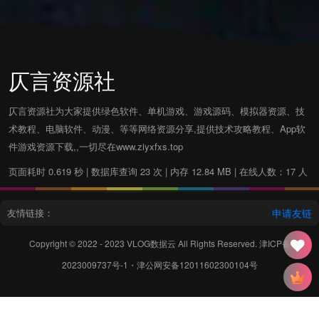
仄言资源社
仄言资源社为大家提供绿色软件、单机游戏、游戏源码、模拟器资源、技
术教程、电脑软件、动漫、等等网络资源分享,提供技术攻略教程、App软
件游戏资源下载,,一切尽在www.ziyxfxs.top
页面耗时 0.619 秒 | 数据库查询 23 次 | 内存 12.84 MB | 在线人数：17 人
友情链接：
申请友链
Copyright © 2022 - 2023
VLOG数据云
All Rights Reserved.
津ICP备
2023009737号-1
・
津公网安备12011602300104号