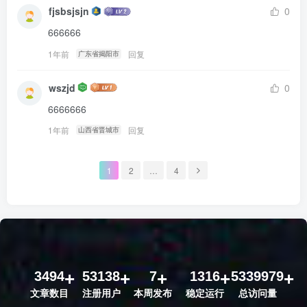
fjsbsjsjn
0
666666
1年前
回复
广东省揭阳市
wszjd
0
6666666
1年前
回复
山西省晋城市
1
2
…
4
3494
53138
7
1316
5339979
文章数目
注册用户
本周发布
稳定运行
总访问量