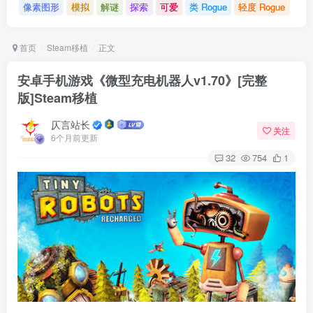
像素图形
模拟
解谜
探索
可爱
类 Rogue
轻度 Rogue
首页
Steam移植
正文
安卓手机游戏《微型充电机器人v1.70》[完整
版]Steam移植
仄言站长
关注
6个月前更新
32
754
1