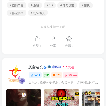
# 剧情丰富
# 解谜
# 3D
# 指向点击
# 俯视
# 隐藏物体
# 密室逃脱
喜欢就支持一下吧
点赞
1
分享
收藏
2
仄言站长
关注
3494
2
575
532W+
B站up，免费分享资源，会员只是，维护网站运行，会员权利为可以支持本地下载，更多内容，敬请期待！