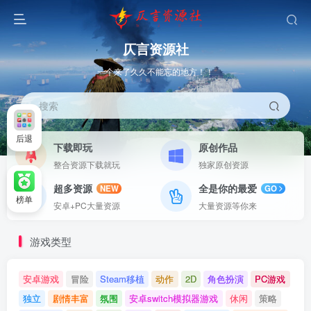
仄言资源社
一个来了久久不能忘的地方！！
搜索
后退
下载即玩
原创作品
整合资源下载就玩
独家原创资源
超多资源
全是你的最爱
NEW
GO
榜单
安卓+PC大量资源
大量资源等你来
游戏类型
安卓游戏
冒险
Steam移植
动作
2D
角色扮演
PC游戏
独立
剧情丰富
氛围
安卓switch模拟器游戏
休闲
策略