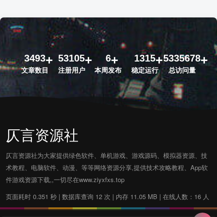
3493
53105
6
1315
5335678
文章数目
注册用户
本周发布
稳定运行
总访问量
仄言资源社
仄言资源社为大家提供绿色软件、单机游戏、游戏源码、模拟器资源、技
术教程、电脑软件、动漫、等等网络资源分享,提供技术攻略教程、App软
件游戏资源下载,,一切尽在www.ziyxfxs.top
页面耗时 0.351 秒 | 数据库查询 12 次 | 内存 11.05 MB | 在线人数：16 人