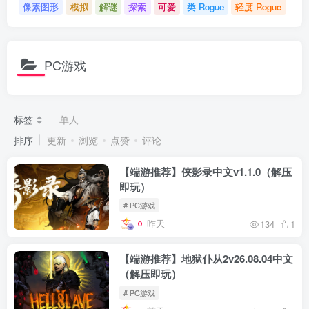
像素图形
模拟
解谜
探索
可爱
类 Rogue
轻度 Rogue
PC游戏
标签
单人
排序
更新
浏览
点赞
评论
【端游推荐】侠影录中文v1.1.0（解压
即玩）
# PC游戏
昨天
134
1
【端游推荐】地狱仆从2v26.08.04中文
（解压即玩）
# PC游戏