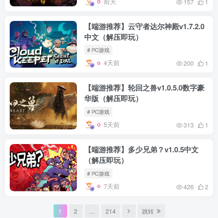
前天
157
1
【端游推荐】云守者达尔神殿v1.7.2.0
中文（解压即玩）
# PC游戏
4天前
200
1
【端游推荐】轮回之兽v1.0.5.0数字豪
华版（解压即玩）
# PC游戏
5天前
313
1
【端游推荐】多少兄弟？v1.0.5中文
（解压即玩）
# PC游戏
7天前
426
2
1
2
…
214
跳转