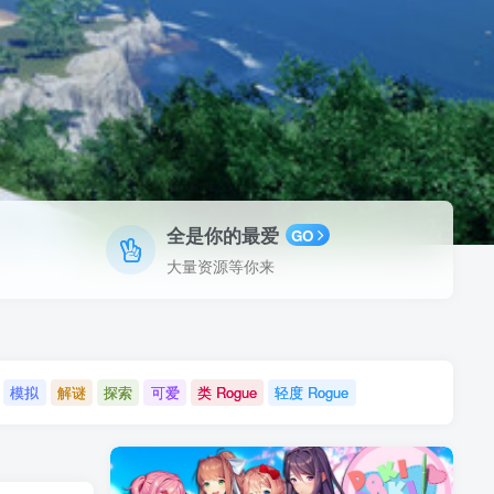
全是你的最爱
GO
大量资源等你来
模拟
解谜
探索
可爱
类 Rogue
轻度 Rogue