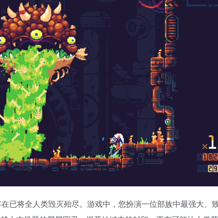
存在已将全人类毁灭殆尽。游戏中，您扮演一位部族中最强大、