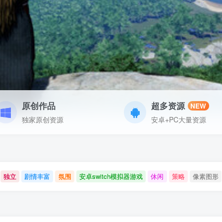
原创作品
超多资源
NEW
独家原创资源
安卓+PC大量资源
独立
剧情丰富
氛围
安卓switch模拟器游戏
休闲
策略
像素图形