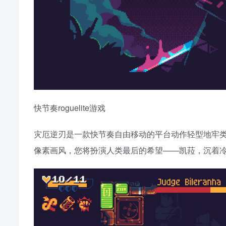
快节奏roguelite游戏
灾厄逆刃是一款快节奏自由移动的平台动作轻型地牢
像素画风，您将扮演人类最后的希望——凯菈，沉着