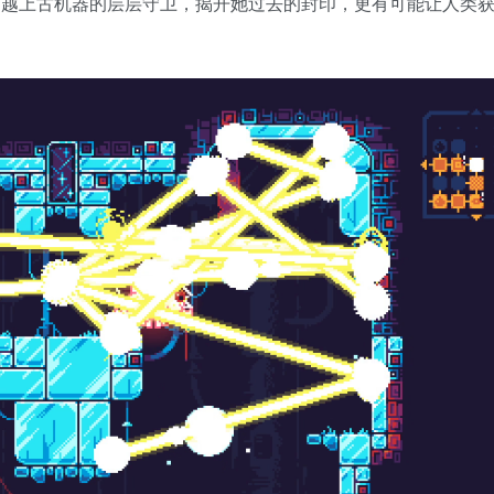
路砍杀，穿越上古机器的层层守卫，揭开她过去的封印，更有可能让人类