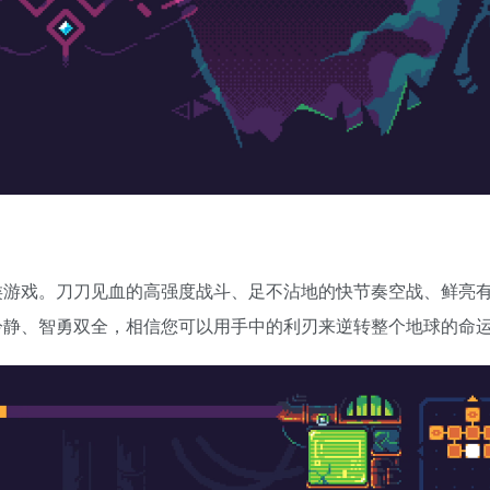
类游戏。刀刀见血的高强度战斗、足不沾地的快节奏空战、鲜亮
冷静、智勇双全，相信您可以用手中的利刃来逆转整个地球的命