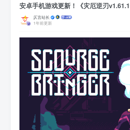
安卓手机游戏更新！《灾厄逆刃v1.61.16
仄言站长
1年前更新