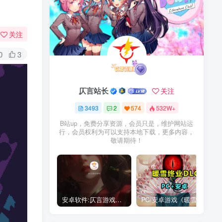
关注
0
3
仄言站长
关注
3493
2
574
532W+
B站up，免费分享资源，会员只是，维护网站运
行，会员权利为可以支持本地下载，更多内容，
敬请期待！
安卓软件:仄言游戏库4.0APP全新上架了！没有下的赶紧下载呀！
PC/安卓游戏《暖雪最新v3.1.0.1》终业DLC整合版！