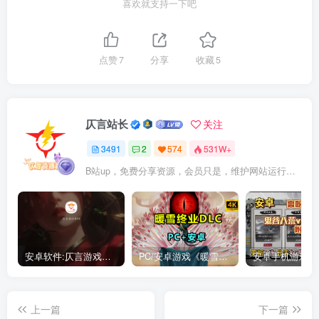
喜欢就支持一下吧
点赞
7
分享
收藏
5
仄言站长
关注
3491
2
574
531W+
B站up，免费分享资源，会员只是，维护网站运行，会员权利为可以支持本地下载，更多内容，敬请期待！
安卓软件:仄言游戏库4.0APP全新上架了！没有下的赶紧下载呀！
PC/安卓游戏《暖雪最新v3.1.0.1》终业DLC整合版！
上一篇
下一篇