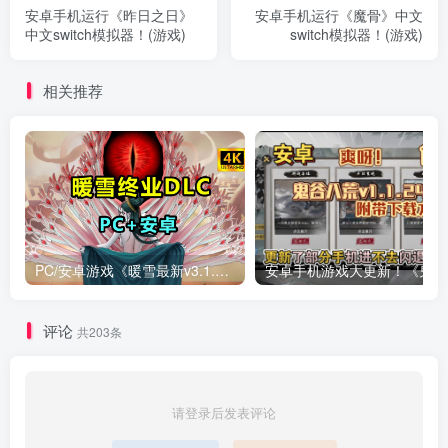
安卓手机运行《昨日之日》
安卓手机运行《魔骨》中文
中文switch模拟器！(游戏)
switch模拟器！(游戏)
相关推荐
PC/安卓游戏《暖雪最新v3.1.0.1》终业DLC整合版！
安卓手
评论
共203条
请登录后发表评论