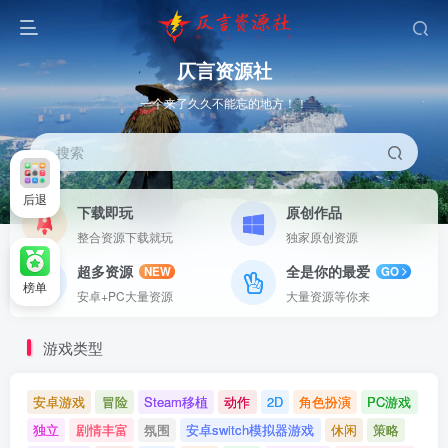
仄言资源社
一个来了久久不能忘的地方！！
搜索
后退
下载即玩
原创作品
整合资源下载就玩
独家原创资源
超多资源
全是你的最爱
NEW
GO
榜单
安卓+PC大量资源
大量资源等你来
游戏类型
安卓游戏
冒险
Steam移植
动作
2D
角色扮演
PC游戏
独立
剧情丰富
氛围
安卓switch模拟器游戏
休闲
策略