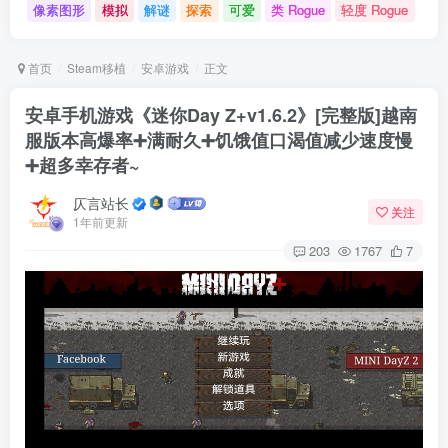
像素图形
模拟
解谜
探索
可爱
类 Rogue
轻度 Rogue
首页
Steam移植
安卓游戏
正文
安卓手机游戏《迷你Day Z+v1.6.2》[完整版]越南
服版本高爆率➕满耐久➕饥饿值口渴值减少速度慢
➕超多幸存者~
仄言站长
关注
1年前更新
203
1767
7