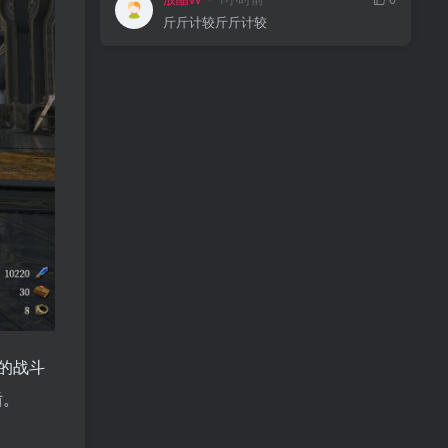
斤斤计较斤斤计较
的战斗
盾。