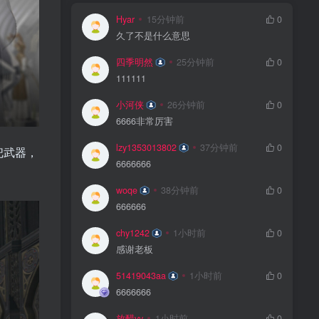
Hyar
15分钟前
0
久了不是什么意思
四季明然
25分钟前
0
111111
小河侠
26分钟前
0
6666非常厉害
lzy1353013802
37分钟前
0
把武器，
6666666
woqe
38分钟前
0
666666
chy1242
1小时前
0
感谢老板
51419043aa
1小时前
0
6666666
放醋vv
1小时前
0