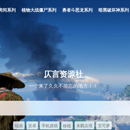
房间系列
植物大战僵尸系列
勇者斗恶龙系列
暗黑破坏神系列
仄言资源社
一个来了久久不能忘的地方！！
端游
安卓
手机游戏
移植
杀戮尖塔
宝可梦