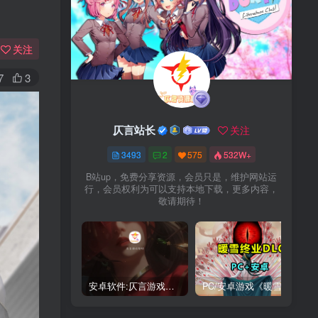
关注
7
3
仄言站长
关注
3493
2
575
532W+
B站up，免费分享资源，会员只是，维护网站运
行，会员权利为可以支持本地下载，更多内容，
敬请期待！
安卓软件:仄言游戏库4.0APP全新上架了！没有下的赶紧下载呀！
PC/安卓游戏《暖雪最新v3.1.0.1》终业DLC整合版！