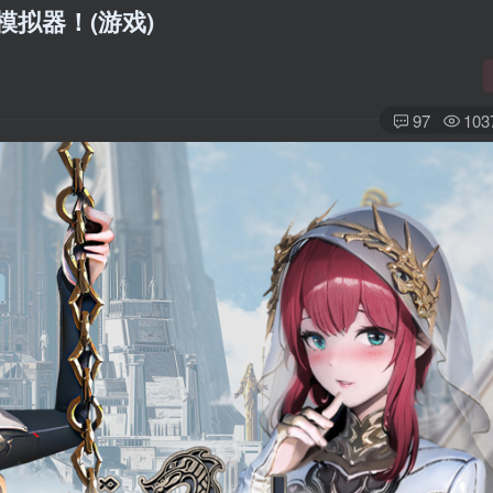
模拟器！(游戏)
97
103