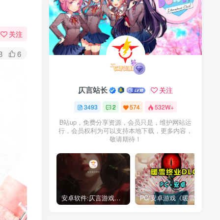
关注
3
6
仄言站长
关注
3493
2
574
532W+
B站up，免费分享资源，会员只是，维护网站运
行，会员权利为可以支持本地下载，更多内容，
敬请期待！
安卓软件:仄言游戏库4.0APP全新上架了！没有下的赶紧下载呀！
PC/安卓游戏《暖雪最新v3.1.0.1》终业DLC整合版！