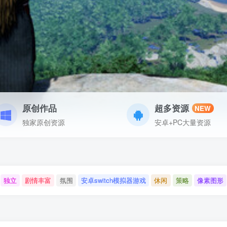
原创作品
超多资源
NEW
独家原创资源
安卓+PC大量资源
独立
剧情丰富
氛围
安卓switch模拟器游戏
休闲
策略
像素图形