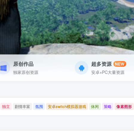
原创作品
超多资源
NEW
独家原创资源
安卓+PC大量资源
独立
剧情丰富
氛围
安卓switch模拟器游戏
休闲
策略
像素图形