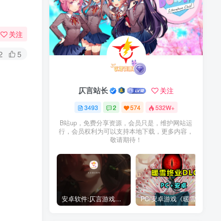
关注
2
5
仄言站长
关注
3493
2
574
532W+
B站up，免费分享资源，会员只是，维护网站运
行，会员权利为可以支持本地下载，更多内容，
敬请期待！
安卓软件:仄言游戏库4.0APP全新上架了！没有下的赶紧下载呀！
PC/安卓游戏《暖雪最新v3.1.0.1》终业DLC整合版！