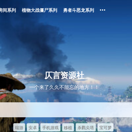
房间系列
植物大战僵尸系列
勇者斗恶龙系列
仄言资源社
一个来了久久不能忘的地方！！
端游
安卓
手机游戏
移植
杀戮尖塔
宝可梦