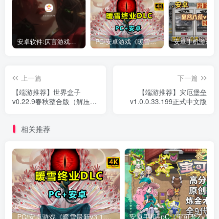
安卓软件:仄言游戏库4.0APP全新上架了！没有下的赶紧下载呀！
PC/安卓游戏《暖雪最新v3.1.0.1》终业DLC整合版！
上一篇
下一篇
【端游推荐】世界盒子
【端游推荐】灾厄堡垒
v0.22.9春秋整合版（解压即
v1.0.0.33.199正式中文版
玩）
相关推荐
PC/安卓游戏《暖雪最新v3.1.0.1》终业DLC整合版！
安卓手机+