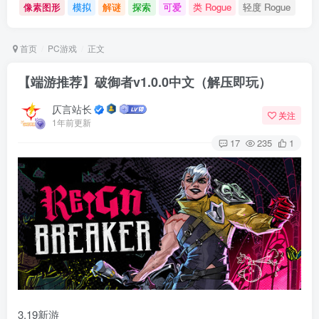
像素图形
模拟
解谜
探索
可爱
类 Rogue
轻度 Rogue
首页
PC游戏
正文
【端游推荐】破御者v1.0.0中文（解压即玩）
仄言站长
关注
1年前更新
17
235
1
3.19新游