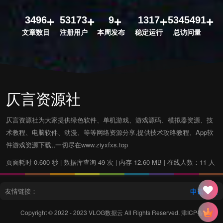
3496
53173
9
1317
5345491
文章数目
注册用户
本周发布
稳定运行
总访问量
仄言资源社
仄言资源社为大家提供绿色软件、单机游戏、游戏源码、模拟器资源、技
术教程、电脑软件、动漫、等等网络资源分享,提供技术攻略教程、App软
件游戏资源下载,,一切尽在www.ziyxfxs.top
页面耗时 0.600 秒 | 数据库查询 49 次 | 内存 12.60 MB | 在线人数：11 人
友情链接：
申请友链
Copyright © 2022 - 2023
VLOG数据云
All Rights Reserved.
津ICP备