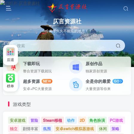
仄言资源社
一个来了久久不能忘的地方！！
搜索
后退
下载即玩
原创作品
整合资源下载就玩
独家原创资源
超多资源
全是你的最爱
NEW
GO
榜单
安卓+PC大量资源
大量资源等你来
游戏类型
安卓游戏
冒险
Steam移植
动作
2D
角色扮演
PC游戏
独立
剧情丰富
氛围
安卓switch模拟器游戏
休闲
策略