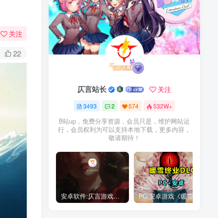
关注
22
仄言站长
关注
3493
2
574
532W+
B站up，免费分享资源，会员只是，维护网站运
行，会员权利为可以支持本地下载，更多内容，
敬请期待！
安卓软件:仄言游戏库4.0APP全新上架了！没有下的赶紧下载呀！
PC/安卓游戏《暖雪最新v3.1.0.1》终业DLC整合版！