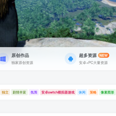
原创作品
超多资源
NEW
独家原创资源
安卓+PC大量资源
独立
剧情丰富
氛围
安卓switch模拟器游戏
休闲
策略
像素图形