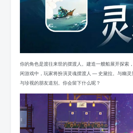
你的角色是渡往来世的摆渡人。建造一艘船展开探索
闲游戏中，玩家将扮演灵魂摆渡人 — 史黛拉。与幽
与珍视的朋友道别。你会留下什么呢？