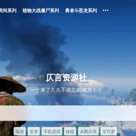
房间系列
植物大战僵尸系列
勇者斗恶龙系列
仄言资源社
一个来了久久不能忘的地方！！
端游
安卓
手机游戏
移植
杀戮尖塔
宝可梦