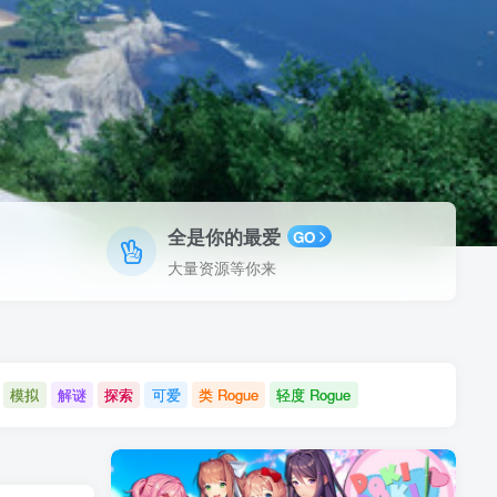
全是你的最爱
GO
大量资源等你来
模拟
解谜
探索
可爱
类 Rogue
轻度 Rogue