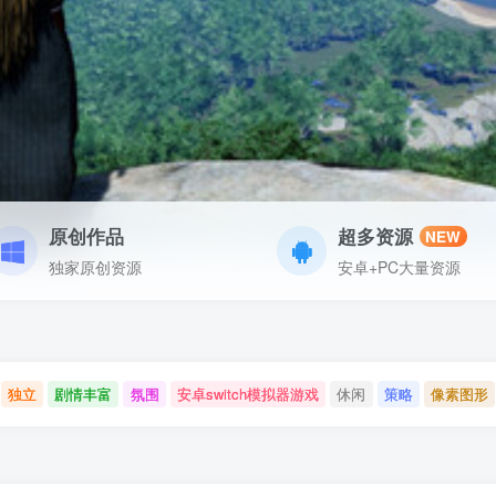
原创作品
超多资源
NEW
独家原创资源
安卓+PC大量资源
独立
剧情丰富
氛围
安卓switch模拟器游戏
休闲
策略
像素图形