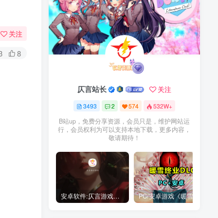
关注
3
8
仄言站长
关注
3493
2
574
532W+
B站up，免费分享资源，会员只是，维护网站运
行，会员权利为可以支持本地下载，更多内容，
敬请期待！
安卓软件:仄言游戏库4.0APP全新上架了！没有下的赶紧下载呀！
PC/安卓游戏《暖雪最新v3.1.0.1》终业DLC整合版！