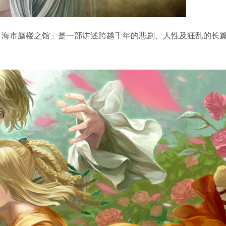
「海市蜃楼之馆」是一部讲述跨越千年的悲剧、人性及狂乱的长