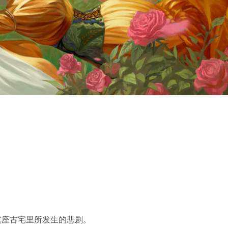
。
。
这座古宅里所发生的悲剧。