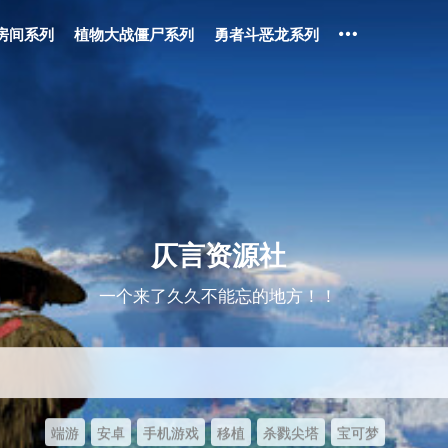
房间系列
植物大战僵尸系列
勇者斗恶龙系列
仄言资源社
一个来了久久不能忘的地方！！
端游
安卓
手机游戏
移植
杀戮尖塔
宝可梦