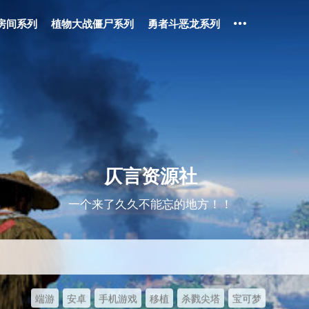
房间系列
植物大战僵尸系列
勇者斗恶龙系列
仄言资源社
一个来了久久不能忘的地方！！
端游
安卓
手机游戏
移植
杀戮尖塔
宝可梦