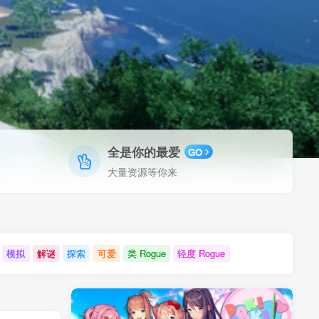
全是你的最爱
GO
大量资源等你来
模拟
解谜
探索
可爱
类 Rogue
轻度 Rogue