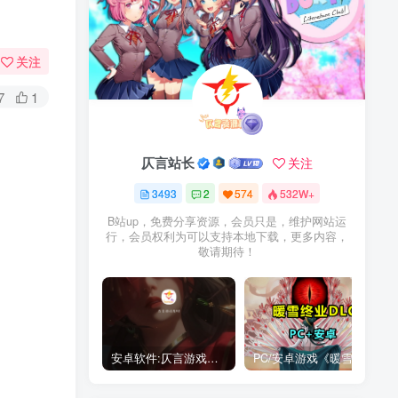
关注
7
1
仄言站长
关注
3493
2
574
532W+
B站up，免费分享资源，会员只是，维护网站运
行，会员权利为可以支持本地下载，更多内容，
敬请期待！
安卓软件:仄言游戏库4.0APP全新上架了！没有下的赶紧下载呀！
PC/安卓游戏《暖雪最新v3.1.0.1》终业DLC整合版！