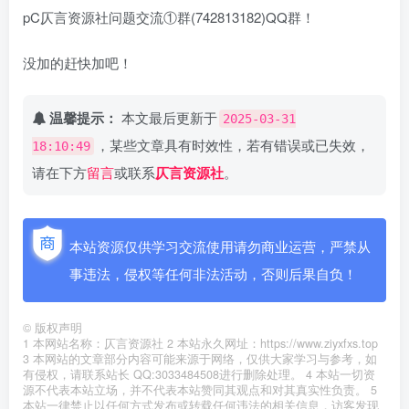
pC仄言资源社问题交流①群(742813182)QQ群！
没加的赶快加吧！
温馨提示：
本文最后更新于
2025-03-31
，某些文章具有时效性，若有错误或已失效，
18:10:49
请在下方
留言
或联系
仄言资源社
。
本站资源仅供学习交流使用请勿商业运营，严禁从
事违法，侵权等任何非法活动，否则后果自负！
©
版权声明
1 本网站名称：仄言资源社 2 本站永久网址：https://www.ziyxfxs.top
3 本网站的文章部分内容可能来源于网络，仅供大家学习与参考，如
有侵权，请联系站长 QQ:3033484508进行删除处理。 4 本站一切资
源不代表本站立场，并不代表本站赞同其观点和对其真实性负责。 5
本站一律禁止以任何方式发布或转载任何违法的相关信息，访客发现