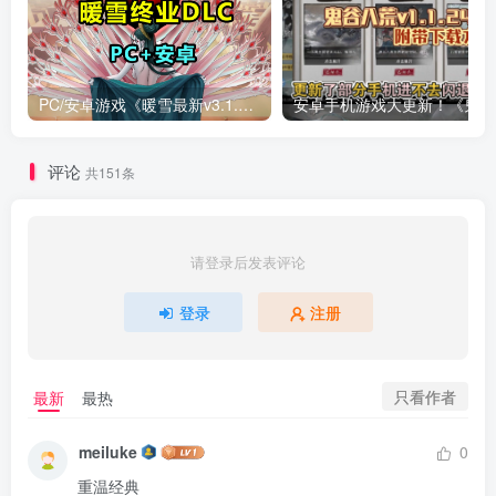
PC/安卓游戏《暖雪最新v3.1.0.1》终业DLC整合版！
安卓手
评论
共151条
请登录后发表评论
登录
注册
只看作者
最新
最热
meiluke
0
重温经典