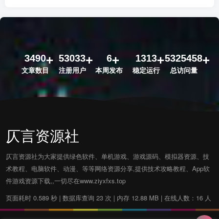
3490
53033
6
1313
5325458
文章数目
注册用户
本周发布
稳定运行
总访问量
仄言资源社
仄言资源社为大家提供绿色软件、单机游戏、游戏源码、模拟器资源、技
术教程、电脑软件、动漫、等等网络资源分享,提供技术攻略教程、App软
件游戏资源下载,,一切尽在www.ziyxfxs.top
页面耗时 0.589 秒 | 数据库查询 23 次 | 内存 12.88 MB | 在线人数：16 人