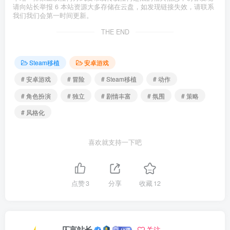
请向站长举报 6 本站资源大多存储在云盘，如发现链接失效，请联系
我们我们会第一时间更新。
THE END
Steam移植
安卓游戏
# 安卓游戏
# 冒险
# Steam移植
# 动作
# 角色扮演
# 独立
# 剧情丰富
# 氛围
# 策略
# 风格化
喜欢就支持一下吧
点赞
3
分享
收藏
12
仄言站长
关注