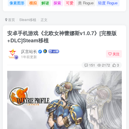
像素图形
模拟
解谜
探索
可爱
类 Rogue
轻度 Rogue
首页
Steam移植
正文
安卓手机游戏《北欧女神蕾娜斯v1.0.7》[完整版
+DLC]Steam移植
仄言站长
关注
1年前更新
151
2172
3