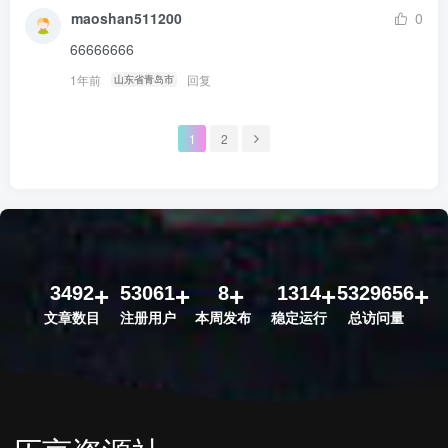
maoshan511200
0
66666666
1年前
回复
山东省青岛市
1
2
3492
53061
8
1314
5329656
文章数目
注册用户
本周发布
稳定运行
总访问量