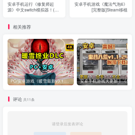
安卓手机运行《修复师起
安卓手机游戏《魔法气泡6》
源》中文switch模拟器！(游
[完整版]Steam移植
戏)
相关推荐
PC/安卓游戏《暖雪最新v3.1.0.1》终业DLC整合版！
安卓手
评论
共11条
请登录后发表评论