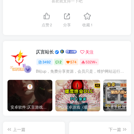
喜欢就支持一下吧
点赞
2
分享
收藏
1
仄言站长
关注
3492
2
574
532W+
B站up，免费分享资源，会员只是，维护网站运行，会员权利为可以支持本地下载，更多内容，敬请期待！
安卓软件:仄言游戏库4.0APP全新上架了！没有下的赶紧下载呀！
PC/安卓游戏《暖雪最新v3.1.0.1》终业DLC整合版！
上一篇
下一篇