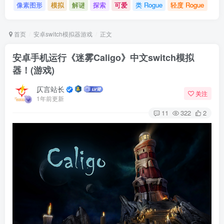
像素图形
模拟
解谜
探索
可爱
类 Rogue
轻度 Rogue
首页
安卓switch模拟器游戏
正文
安卓手机运行《迷雾Caligo》中文switch模拟
器！(游戏)
仄言站长
关注
1年前更新
11
322
2