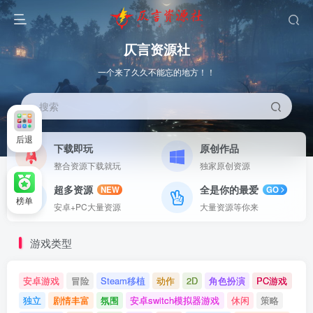
仄言资源社
一个来了久久不能忘的地方！！
搜索
后退
下载即玩
原创作品
整合资源下载就玩
独家原创资源
超多资源
全是你的最爱
NEW
GO
榜单
安卓+PC大量资源
大量资源等你来
游戏类型
安卓游戏
冒险
Steam移植
动作
2D
角色扮演
PC游戏
独立
剧情丰富
氛围
安卓switch模拟器游戏
休闲
策略