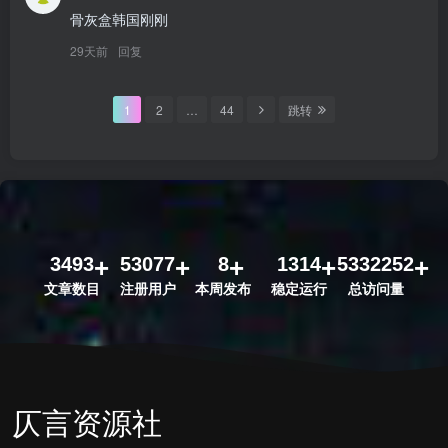
骨灰盒韩国刚刚
29天前
回复
1
2
…
44
跳转
3493
53077
8
1314
5332252
文章数目
注册用户
本周发布
稳定运行
总访问量
仄言资源社