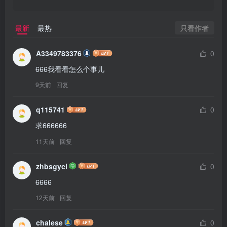
只看作者
最新
最热
A3349783376
0
666我看看怎么个事儿
9天前
回复
q115741
0
求666666
11天前
回复
zhbsgycl
0
6666
12天前
回复
chalese
0