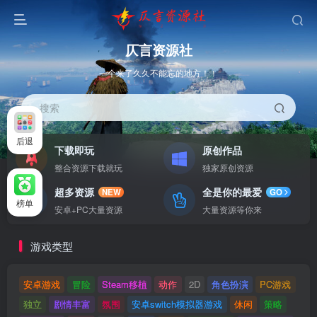
仄言资源社
一个来了久久不能忘的地方！！
搜索
后退
下载即玩
原创作品
整合资源下载就玩
独家原创资源
超多资源
全是你的最爱
NEW
GO
榜单
安卓+PC大量资源
大量资源等你来
游戏类型
安卓游戏
冒险
Steam移植
动作
2D
角色扮演
PC游戏
独立
剧情丰富
氛围
安卓switch模拟器游戏
休闲
策略