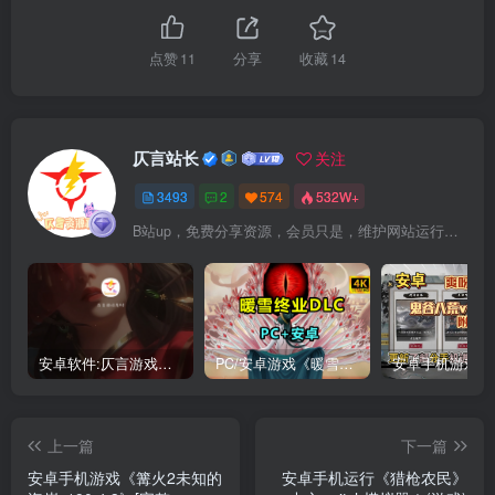
点赞
11
分享
收藏
14
仄言站长
关注
3493
2
574
532W+
B站up，免费分享资源，会员只是，维护网站运行，会员权利为可以支持本地下载，更多内容，敬请期待！
安卓软件:仄言游戏库4.0APP全新上架了！没有下的赶紧下载呀！
PC/安卓游戏《暖雪最新v3.1.0.1》终业DLC整合版！
上一篇
下一篇
安卓手机游戏《篝火2未知的
安卓手机运行《猎枪农民》