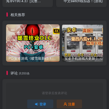
海岸v190.4.3》[完整
中文switch模拟器！(游戏)
版]Steam移植
相关推荐
PC/安卓游戏《暖雪最新v3.1.0.1》终业DLC整合版！
安卓手
评论
共350条
请登录后发表评论
登录
注册