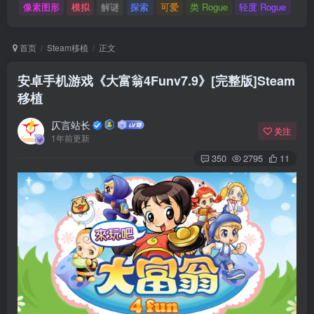
像素图形
模拟
解谜
探索
可爱
类 Rogue
轻度 Rogue
首页
Steam移植
正文
安卓手机游戏《大富翁4Funv7.9》[完整版]Steam
移植
仄言站长
关注
1年前更新
350
2795
11