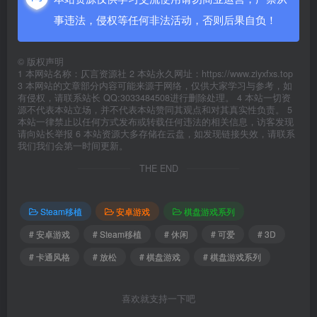
事违法，侵权等任何非法活动，否则后果自负！
©
版权声明
1 本网站名称：仄言资源社 2 本站永久网址：https://www.ziyxfxs.top
3 本网站的文章部分内容可能来源于网络，仅供大家学习与参考，如
有侵权，请联系站长 QQ:3033484508进行删除处理。 4 本站一切资
源不代表本站立场，并不代表本站赞同其观点和对其真实性负责。 5
本站一律禁止以任何方式发布或转载任何违法的相关信息，访客发现
请向站长举报 6 本站资源大多存储在云盘，如发现链接失效，请联系
我们我们会第一时间更新。
THE END
Steam移植
安卓游戏
棋盘游戏系列
# 安卓游戏
# Steam移植
# 休闲
# 可爱
# 3D
# 卡通风格
# 放松
# 棋盘游戏
# 棋盘游戏系列
喜欢就支持一下吧