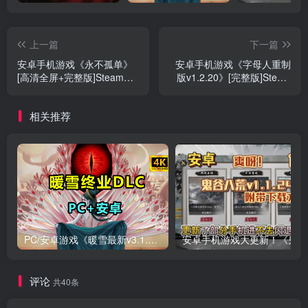
上一篇
下一篇
安卓手机游戏《永不孤单》
安卓手机游戏《字母人重制
[高清全屏+完整版]Steam移
版v1.2.20》[完整版]Steam
植
移植
相关推荐
PC/安卓游戏《暖雪最新v3.1.0.1》终业DLC整合版！
安卓手
评论
共40条