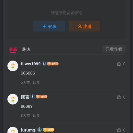
请登录后发表评论
登录
注册
只看作者
最新
最热
iljww1999
0
666666
5天前
回复
顾言
0
66669
8天前
回复
iurumqi
0