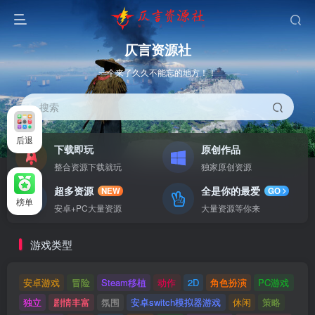
仄言资源社
一个来了久久不能忘的地方！！
搜索
后退
下载即玩
原创作品
整合资源下载就玩
独家原创资源
超多资源
全是你的最爱
NEW
GO
榜单
安卓+PC大量资源
大量资源等你来
游戏类型
安卓游戏
冒险
Steam移植
动作
2D
角色扮演
PC游戏
独立
剧情丰富
氛围
安卓switch模拟器游戏
休闲
策略