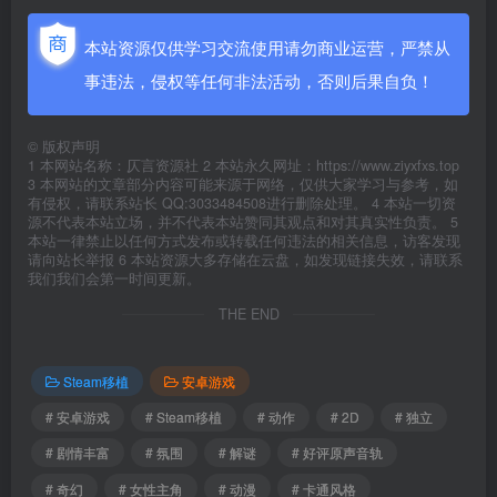
本站资源仅供学习交流使用请勿商业运营，严禁从
事违法，侵权等任何非法活动，否则后果自负！
©
版权声明
1 本网站名称：仄言资源社 2 本站永久网址：https://www.ziyxfxs.top
3 本网站的文章部分内容可能来源于网络，仅供大家学习与参考，如
有侵权，请联系站长 QQ:3033484508进行删除处理。 4 本站一切资
源不代表本站立场，并不代表本站赞同其观点和对其真实性负责。 5
本站一律禁止以任何方式发布或转载任何违法的相关信息，访客发现
请向站长举报 6 本站资源大多存储在云盘，如发现链接失效，请联系
我们我们会第一时间更新。
THE END
Steam移植
安卓游戏
# 安卓游戏
# Steam移植
# 动作
# 2D
# 独立
# 剧情丰富
# 氛围
# 解谜
# 好评原声音轨
# 奇幻
# 女性主角
# 动漫
# 卡通风格