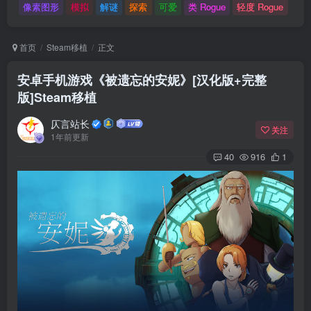
像素图形
模拟
解谜
探索
可爱
类 Rogue
轻度 Rogue
首页
Steam移植
正文
安卓手机游戏《被遗忘的安妮》[汉化版+完整
版]Steam移植
仄言站长
关注
1年前更新
40
916
1