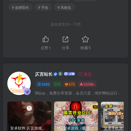
# 选择取向
# 手绘
# 风格化
喜欢就支持一下吧
点赞
1
分享
收藏
5
仄言站长
关注
3493
2
575
532W+
B站up，免费分享资源，会员只是，维护网站运行，会员权利为可以支持本地下载，更多内容，敬请期待！
安卓软件:仄言游戏库4.0APP全新上架了！没有下的赶紧下载呀！
PC/安卓游戏《暖雪最新v3.1.0.1》终业DLC整合版！