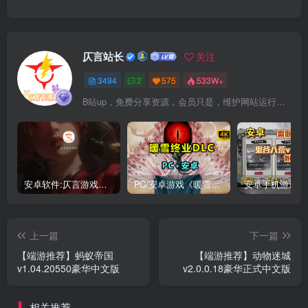
仄言站长
关注
3494
2
575
533W+
B站up，免费分享资源，会员只是，维护网站运行，会员权利为可以支持本地下载，更多内容，敬请期待！
安卓软件:仄言游戏库4.0APP全新上架了！没有下的赶紧下载呀！
PC/安卓游戏《暖雪最新v3.1.0.1》终业DLC整合版！
上一篇
下一篇
【端游推荐】蚂蚁帝国
【端游推荐】动物迷城
v1.04.20550豪华中文版
v2.0.0.18豪华正式中文版
相关推荐