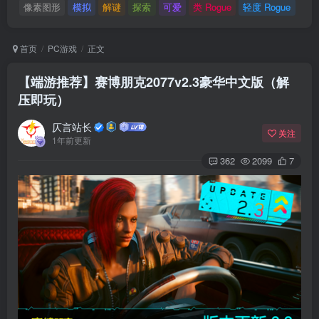
像素图形
模拟
解谜
探索
可爱
类 Rogue
轻度 Rogue
首页
PC游戏
正文
【端游推荐】赛博朋克2077v2.3豪华中文版（解
压即玩）
仄言站长
关注
1年前更新
362
2099
7