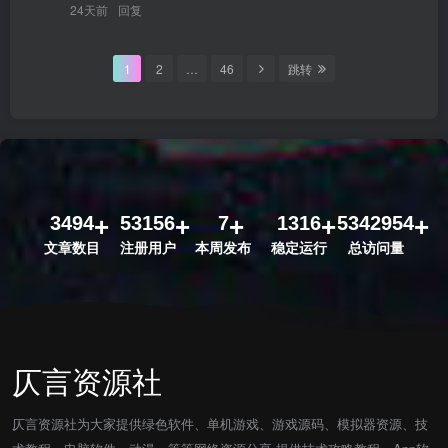
24天前
回复
1
2
…
46
跳转
3494
53156
7
1316
5342954
文章数目
注册用户
本周发布
稳定运行
总访问量
仄言资源社
仄言资源社为大家提供绿色软件、单机游戏、游戏源码、模拟器资源、技