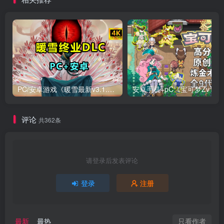
PC/安卓游戏《暖雪最新v3.1.0.1》终业DLC整合版！
安卓手机+
评论
共362条
请登录后发表评论
登录
注册
只看作者
最新
最热