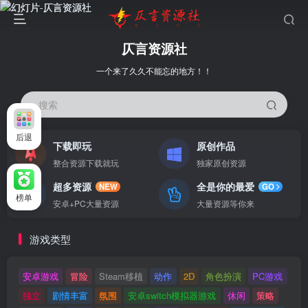
仄言资源社
一个来了久久不能忘的地方！！
搜索
后退
下载即玩
原创作品
整合资源下载就玩
独家原创资源
超多资源
全是你的最爱
NEW
GO
榜单
安卓+PC大量资源
大量资源等你来
游戏类型
安卓游戏
冒险
Steam移植
动作
2D
角色扮演
PC游戏
独立
剧情丰富
氛围
安卓switch模拟器游戏
休闲
策略