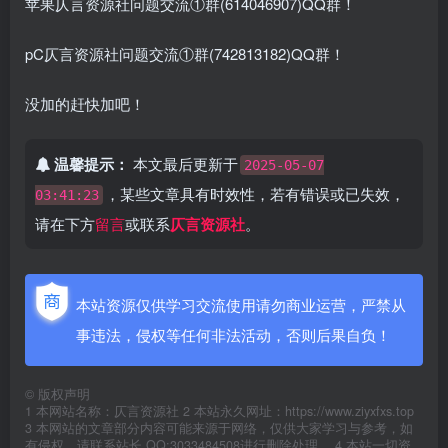
苹果仄言资源社问题交流①群(614046907)QQ群！
pC仄言资源社问题交流①群(742813182)QQ群！
没加的赶快加吧！
温馨提示：
本文最后更新于
2025-05-07
，某些文章具有时效性，若有错误或已失效，
03:41:23
请在下方
留言
或联系
仄言资源社
。
本站资源仅供学习交流使用请勿商业运营，严禁从
事违法，侵权等任何非法活动，否则后果自负！
©
版权声明
1 本网站名称：仄言资源社 2 本站永久网址：https://www.ziyxfxs.top
3 本网站的文章部分内容可能来源于网络，仅供大家学习与参考，如
有侵权，请联系站长 QQ:3033484508进行删除处理。 4 本站一切资