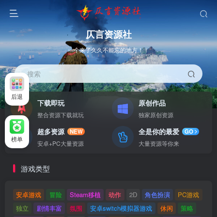
仄言资源社
一个来了久久不能忘的地方！！
搜索
后退
下载即玩
原创作品
整合资源下载就玩
独家原创资源
超多资源
全是你的最爱
NEW
GO
榜单
安卓+PC大量资源
大量资源等你来
游戏类型
安卓游戏
冒险
Steam移植
动作
2D
角色扮演
PC游戏
独立
剧情丰富
氛围
安卓switch模拟器游戏
休闲
策略