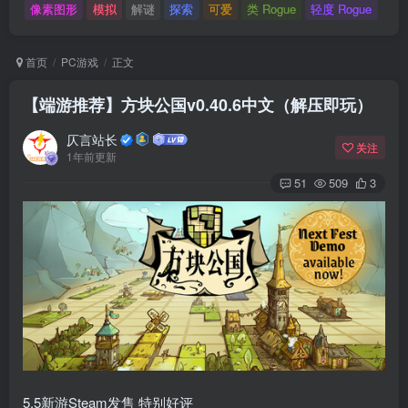
像素图形
模拟
解谜
探索
可爱
类 Rogue
轻度 Rogue
首页
PC游戏
正文
【端游推荐】方块公国v0.40.6中文（解压即玩）
仄言站长
关注
1年前更新
51
509
3
5.5新游Steam发售 特别好评