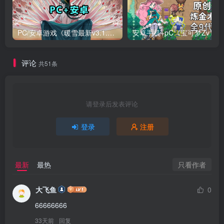
PC/安卓游戏《暖雪最新v3.1.0.1》终业DLC整合版！
安卓手机+
评论
共51条
请登录后发表评论
登录
注册
只看作者
最新
最热
大飞鱼
0
66666666
33天前
回复