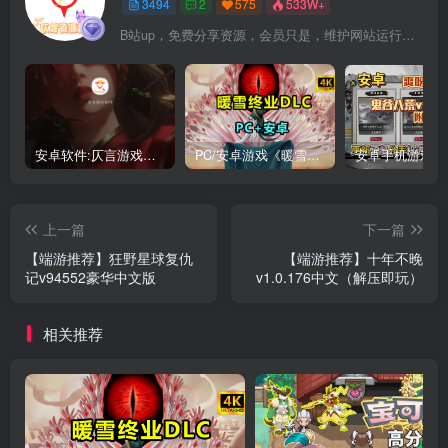
3494
2
575
533W+
B站up，免费分享资源，会员只是，维护网站运行，会员权利为可以支持本地下载，更多内容，敬请期待！
安卓软件:仄言游戏库4.0APP全新上架了！没有下的赶紧下载呀！
PC/安卓游戏《暖雪最新v3.1.0.1》终业DLC整合版！
上一篇
下一篇
【端游推荐】狂野星球复仇
【端游推荐】十年不晚
记v94552豪华中文版
v1.0.176中文（解压即玩）
相关推荐