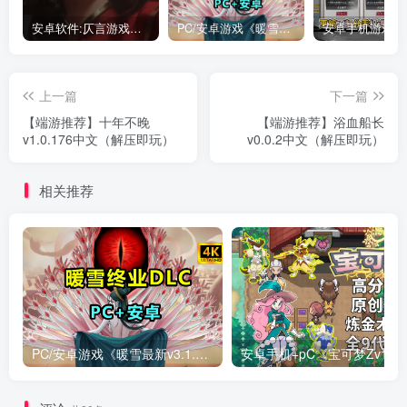
安卓软件:仄言游戏库4.0APP全新上架了！没有下的赶紧下载呀！
PC/安卓游戏《暖雪最新v3.1.0.1》终业DLC整合版！
上一篇
下一篇
【端游推荐】十年不晚
【端游推荐】浴血船长
v1.0.176中文（解压即玩）
v0.0.2中文（解压即玩）
相关推荐
PC/安卓游戏《暖雪最新v3.1.0.1》终业DLC整合版！
安卓手机+