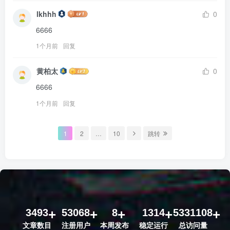
lkhhh
0
6666
1个月前
回复
黄柏太
0
6666
1个月前
回复
1
2
…
10
跳转
3493
53068
8
1314
5331108
文章数目
注册用户
本周发布
稳定运行
总访问量