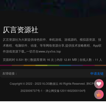
仄言资源社
仄言资源社为大家提供绿色软件、单机游戏、游戏源码、模拟器资源、技
术教程、电脑软件、动漫、等等网络资源分享,提供技术攻略教程、App软
件游戏资源下载,,一切尽在www.ziyxfxs.top
页面耗时 0.531 秒 | 数据库查询 16 次 | 内存 12.81 MB | 在线人数：11 人
友情链接：
申请友链
Copyright © 2022 - 2023
VLOG数据云
All Rights Reserved.
津ICP备
2023009737号-1
・
津公网安备12011602300104号