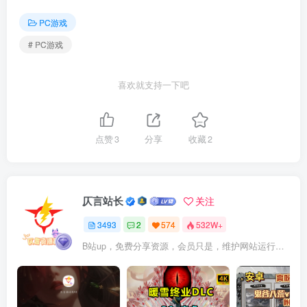
PC游戏
# PC游戏
喜欢就支持一下吧
点赞
3
分享
收藏
2
仄言站长
关注
3493
2
574
532W+
B站up，免费分享资源，会员只是，维护网站运行，会员权利为可以支持本地下载，更多内容，敬请期待！