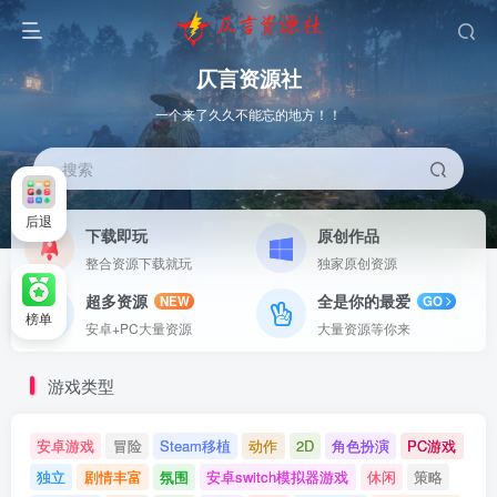
仄言资源社
一个来了久久不能忘的地方！！
搜索
后退
下载即玩
原创作品
整合资源下载就玩
独家原创资源
超多资源
全是你的最爱
NEW
GO
榜单
安卓+PC大量资源
大量资源等你来
游戏类型
安卓游戏
冒险
Steam移植
动作
2D
角色扮演
PC游戏
独立
剧情丰富
氛围
安卓switch模拟器游戏
休闲
策略