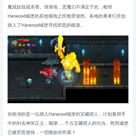
魔或奴役或杀害。渐渐地，恶魔们不满足于此，毗邻
Harwood城堡的其他领地之民饱受侵扰。各地的勇者们开始
踏入了Harwood城堡寻找邪恶的根源..
你扮演的是一位踏入Harwood城堡的宝藏猎人，计划着用手
中的剑去伸张正义，顺便…..干点宝藏猎人的勾当。然而城堡
已被邪恶侵蚀，一切能如你所愿？