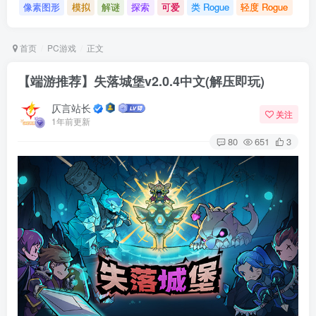
像素图形
模拟
解谜
探索
可爱
类 Rogue
轻度 Rogue
首页
PC游戏
正文
【端游推荐】失落城堡v2.0.4中文(解压即玩)
仄言站长
关注
1年前更新
80
651
3